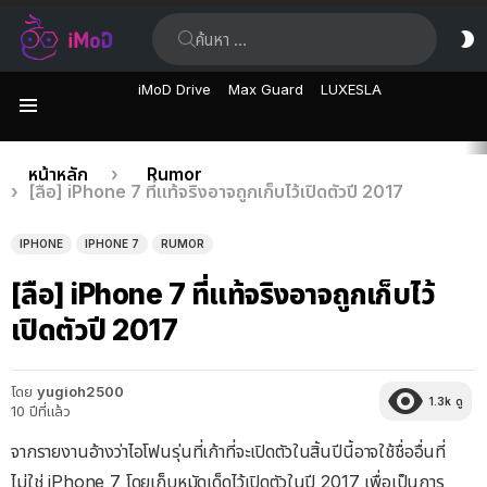
ค้นหา:
ส
ผิ
iMoD Drive
Max Guard
LUXESLA
เมนู
เรื่อง
คุณอยู่ที่นี่:
หน้าหลัก
Rumor
[ลือ] iPhone 7 ที่แท้จริงอาจถูกเก็บไว้เปิดตัวปี 2017
ล่าสุด
IPHONE
IPHONE 7
RUMOR
[ลือ] iPhone 7 ที่แท้จริงอาจถูกเก็บไว้
เปิดตัวปี 2017
โดย
yugioh2500
1.3k
ดู
10 ปีที่แล้ว
จากรายงานอ้างว่าไอโฟนรุ่นที่เก้าที่จะเปิดตัวในสิ้นปีนี้อาจใช้ชื่ออื่นที่
ไม่ใช่ iPhone 7 โดยเก็บหมัดเด็ดไว้เปิดตัวในปี 2017 เพื่อเป็นการ