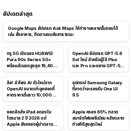
อัปเดตล่าสุด
Google Maps อัปเกรด Ask Maps ให้ทำงานหลายขั้นตอนได้
เช่น สั่งอาหาร, ติดตามขนส่งสาธารณะ
ทรู 5G เปิดจอง HUAWEI
OpenAI อัปเกรด GPT-5.6
Pura 90s Series 5G+
Sol ใหม่ สำหรับผู้ใช้ Plus
พร้อมส่วนลดสูงสุด 19,400
และ Pro และขยาย GPT-5.6
บาท
Luna ให้ผู้ใช้ฟรี
ลือ! ลำโพง AI ตัวใหม่จาก
อุปกรณ์ Samsung Galaxy
OpenAI ขนาดเท่าลูกฮอกกี้
ที่คาดว่าจะรองรับ One UI
คาดราคาเริ่มราว 10,000
9.5
บาท
ยอดจัดส่ง iPad ลดลงใน
Apple ครอง 65% ตลาด
ไตรมาส 2 ปี 2026 แต่
สมาร์ตโฟนพรีเมียม หลังตลาด
Apple ยังครองผู้นำตลาด
ทำสถิติสูงสุดใหม่
แท็บเล็ต