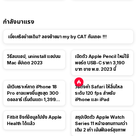
กำลังมาแรง
เบื่อเครือข่ายเดิม? ลองย้ายมา my by CAT กันเถอะ !!!
วิธีลบแอป, uninstall แอปบน
เปิดตัว Apple Pencil ใหม่ใช้
Mac อัปเดต 2023
พอร์ต USB-C ราคา 3,190
บาท ขาย พ.ย. 2023 นี้
นักวิเคราะห์คาด iPhone 18
วิธีตั้งค่า Safari ให้ลื่นไหล
Pro อาจแพงขึ้นสูงสุด 300
ระดับ 120 fps สำหรับ
ดอลลาร์ เริ่มต้นแตะ 1,399
iPhone และ iPad
ดอลลาร์
Fitbit ซิงก์ข้อมูลไปยัง Apple
สรุปเปิดตัว Apple Watch
Health ได้แล้ว
Series 11 หน้าจอทนทานกว่า
เดิม 2 เท่า เน้นฟีเจอร์สุขภาพ