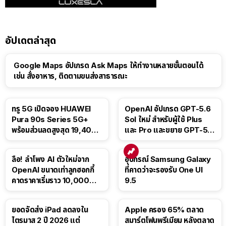
อัปเดตล่าสุด
Google Maps อัปเกรด Ask Maps ให้ทำงานหลายขั้นตอนได้
เช่น สั่งอาหาร, ติดตามขนส่งสาธารณะ
ทรู 5G เปิดจอง HUAWEI
OpenAI อัปเกรด GPT-5.6
Pura 90s Series 5G+
Sol ใหม่ สำหรับผู้ใช้ Plus
พร้อมส่วนลดสูงสุด 19,400
และ Pro และขยาย GPT-5.6
บาท
Luna ให้ผู้ใช้ฟรี
ลือ! ลำโพง AI ตัวใหม่จาก
อุปกรณ์ Samsung Galaxy
OpenAI ขนาดเท่าลูกฮอกกี้
ที่คาดว่าจะรองรับ One UI
คาดราคาเริ่มราว 10,000
9.5
บาท
ยอดจัดส่ง iPad ลดลงใน
Apple ครอง 65% ตลาด
ไตรมาส 2 ปี 2026 แต่
สมาร์ตโฟนพรีเมียม หลังตลาด