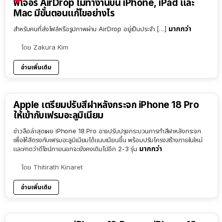
ฟีเจอร์ AirDrop ไม่ทำงานบน iPhone, iPad และ
Mac มีขั้นตอนแก้ไขอย่างไร
มากกว่า
สำหรับคนที่ส่งไฟล์หรือรูปภาพผ่าน AirDrop อยู่เป็นประจำ […]
โดย
Zakura Kim
อ่านเพิ่มเติม
Apple เตรียมปรับสีฝาหลังกระจก iPhone 18 Pro
ให้เข้ากับเฟรมอะลูมิเนียม
ข่าวลือล่าสุดเผย iPhone 18 Pro อาจปรับปรุงกระบวนการทำสีฝาหลังกระจก
เพื่อให้สีตรงกับเฟรมอะลูมิเนียมได้แนบเนียนขึ้น พร้อมปรับโครงสร้างภายในใหม่
มากกว่า
และคาดว่าดีไซน์ภายนอกจะยังคงเดิมไปอีก 2-3 รุ่น
โดย
Thitirath Kinaret
อ่านเพิ่มเติม