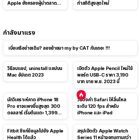
Apple ยังครองผู้นำตลาด
ทำสถิติสูงสุดใหม่
แท็บเล็ต
กำลังมาแรง
เบื่อเครือข่ายเดิม? ลองย้ายมา my by CAT กันเถอะ !!!
วิธีลบแอป, uninstall แอปบน
เปิดตัว Apple Pencil ใหม่ใช้
Mac อัปเดต 2023
พอร์ต USB-C ราคา 3,190
บาท ขาย พ.ย. 2023 นี้
นักวิเคราะห์คาด iPhone 18
วิธีตั้งค่า Safari ให้ลื่นไหล
Pro อาจแพงขึ้นสูงสุด 300
ระดับ 120 fps สำหรับ
ดอลลาร์ เริ่มต้นแตะ 1,399
iPhone และ iPad
ดอลลาร์
Fitbit ซิงก์ข้อมูลไปยัง Apple
สรุปเปิดตัว Apple Watch
Health ได้แล้ว
Series 11 หน้าจอทนทานกว่า