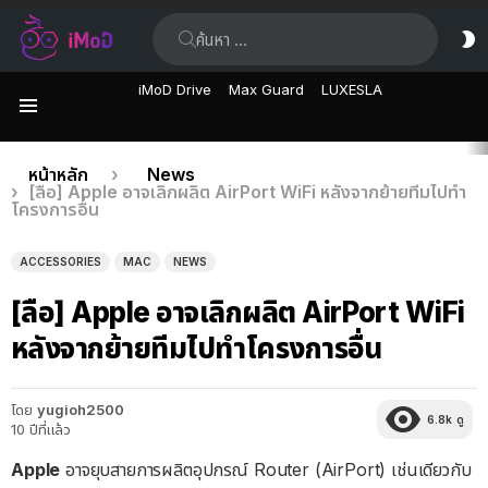
ค้นหา:
ส
ผิ
iMoD Drive
Max Guard
LUXESLA
เมนู
เรื่อง
คุณอยู่ที่นี่:
หน้าหลัก
News
[ลือ] Apple อาจเลิกผลิต AirPort WiFi หลังจากย้ายทีมไปทำ
ล่าสุด
โครงการอื่น
ACCESSORIES
MAC
NEWS
[ลือ] Apple อาจเลิกผลิต AirPort WiFi
หลังจากย้ายทีมไปทำโครงการอื่น
โดย
yugioh2500
6.8k
ดู
10 ปีที่แล้ว
Apple
อาจยุบสายการผลิตอุปกรณ์ Router (AirPort) เช่นเดียวกับ