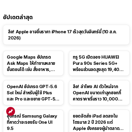
อัปเดตล่าสุด
ลือ! Apple อาจขึ้นราคา iPhone 17 เร็วสุดวันจันทร์นี้ (10 ส.ค.
2026)
Google Maps อัปเกรด
ทรู 5G เปิดจอง HUAWEI
Ask Maps ให้ทำงานหลาย
Pura 90s Series 5G+
ขั้นตอนได้ เช่น สั่งอาหาร,
พร้อมส่วนลดสูงสุด 19,400
ติดตามขนส่งสาธารณะ
บาท
OpenAI อัปเกรด GPT-5.6
ลือ! ลำโพง AI ตัวใหม่จาก
Sol ใหม่ สำหรับผู้ใช้ Plus
OpenAI ขนาดเท่าลูกฮอกกี้
และ Pro และขยาย GPT-5.6
คาดราคาเริ่มราว 10,000
Luna ให้ผู้ใช้ฟรี
บาท
อุปกรณ์ Samsung Galaxy
ยอดจัดส่ง iPad ลดลงใน
ที่คาดว่าจะรองรับ One UI
ไตรมาส 2 ปี 2026 แต่
9.5
Apple ยังครองผู้นำตลาด