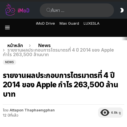
ค้นหา:
ส
ผิ
iMoD Drive
Max Guard
LUXESLA
เมนู
เรื่อง
คุณอยู่ที่นี่:
หน้าหลัก
News
รายงานผลประกอบการไตรมาตรที่ 4 ปี 2014 ของ Apple
ล่าสุด
กำไร 263,500 ล้านบาท
NEWS
รายงานผลประกอบการไตรมาตรที่ 4 ปี
2014 ของ Apple กำไร 263,500 ล้าน
บาท
โดย
Attapon Thaphaengphan
6.8k
ดู
12 ปีที่แล้ว