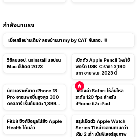
แท็บเล็ต
กำลังมาแรง
เบื่อเครือข่ายเดิม? ลองย้ายมา my by CAT กันเถอะ !!!
วิธีลบแอป, uninstall แอปบน
เปิดตัว Apple Pencil ใหม่ใช้
Mac อัปเดต 2023
พอร์ต USB-C ราคา 3,190
บาท ขาย พ.ย. 2023 นี้
นักวิเคราะห์คาด iPhone 18
วิธีตั้งค่า Safari ให้ลื่นไหล
Pro อาจแพงขึ้นสูงสุด 300
ระดับ 120 fps สำหรับ
ดอลลาร์ เริ่มต้นแตะ 1,399
iPhone และ iPad
ดอลลาร์
Fitbit ซิงก์ข้อมูลไปยัง Apple
สรุปเปิดตัว Apple Watch
Health ได้แล้ว
Series 11 หน้าจอทนทานกว่า
เดิม 2 เท่า เน้นฟีเจอร์สุขภาพ