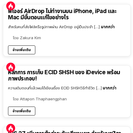
ฟีเจอร์ AirDrop ไม่ทำงานบน iPhone, iPad และ
Mac มีขั้นตอนแก้ไขอย่างไร
มากกว่า
สำหรับคนที่ส่งไฟล์หรือรูปภาพผ่าน AirDrop อยู่เป็นประจำ […]
โดย
Zakura Kim
อ่านเพิ่มเติม
หลักการ การเก็บ ECID SHSH ของ iDevice พร้อม
ภาพประกอบ!
มากกว่า
ความเดิมตอนที่แล้วผมได้เขียนเรื่อง ECID SHSHวิธีทำชีวิต […]
โดย
Attapon Thaphaengphan
อ่านเพิ่มเติม