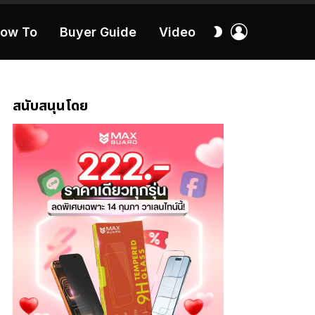
เข้า
สลับ
ow To
Buyer Guide
Video
สู่
ผิว
ระบบ
40:16
สนับสนุนโดย