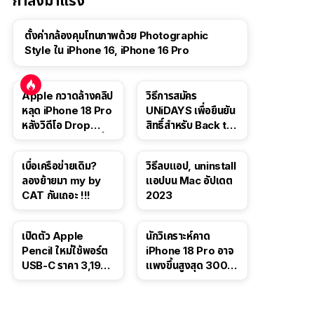
กำลังมาแรง
ตั้งค่ากล้องคุมโทนภาพด้วย Photographic
Style ใน iPhone 16, iPhone 16 Pro
Apple กวาดล้างคลิป
วิธีการสมัคร
หลุด iPhone 18 Pro
UNiDAYS เพื่อยืนยัน
หลังวิดีโอ Drop
สิทธิ์สำหรับ Back to
Test ปลิวหายจากสื่อ
School 2565
โซเชียล
เบื่อเครือข่ายเดิม?
วิธีลบแอป, uninstall
ลองย้ายมา my by
แอปบน Mac อัปเดต
CAT กันเถอะ !!!
2023
เปิดตัว Apple
นักวิเคราะห์คาด
Pencil ใหม่ใช้พอร์ต
iPhone 18 Pro อาจ
USB-C ราคา 3,190
แพงขึ้นสูงสุด 300
บาท ขาย พ.ย. 2023
ดอลลาร์ เริ่มต้นแตะ
นี้
1,399 ดอลลาร์