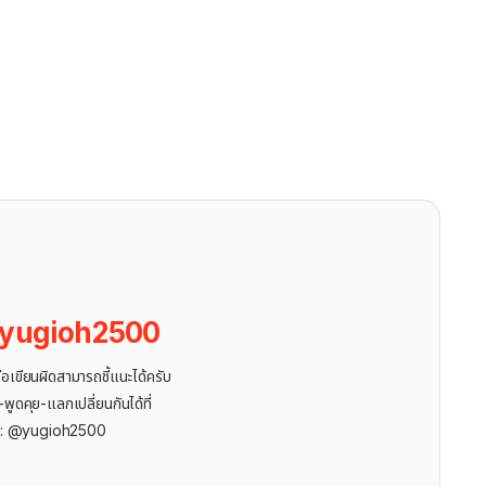
yugioh2500
ขียนผิดสามารถชี้แนะได้ครับ
ูดคุย-แลกเปลี่ยนกันได้ที่
r: @yugioh2500