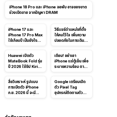
iPhone 18 Pro และ iPhone จอพับ อาจของขาด
ช่วงเปิดขาย จากปัญหา DRAM
41:47
iPhone 17 และ
วิธีแชร์ตำแหน่งที่ตั้ง
iPhone 17 Pro Max
ให้คนไว้ใจ เพิ่มความ
ใช้เกือบปี เป็นยังไง
ปลอดภัยในการเดิน
บ้าง — เล่า
ทาง สำหรับ iPhone,
ประสบการณ์จริง
iPad
Huawei เปิดตัว
เตือน! อย่าเอา
MateBook Fold รุ่น
iPhone แช่ตู้เย็น เพื่อ
ปี 2026 ใช้ชิป Kirin
ระบายความร้อน ตาม
X90 Plus
คำแนะนำใน TikTok
สื่อวิเคราะห์ รูปแบบ
Google เตรียมเปิด
การเปิดตัว iPhone
ตัว Pixel Tag
ก.ย. 2026 นี้ จะมี
อุปกรณ์ติดตามตัว
“ชีวิตชีวา” มากขึ้น
ราคาเดียวกับ AirTag