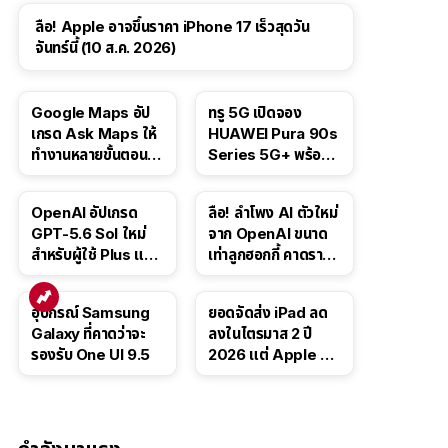
ลือ! Apple อาจขึ้นราคา iPhone 17 เร็วสุดวัน
จันทร์นี้ (10 ส.ค. 2026)
Google Maps อัป
ทรู 5G เปิดจอง
เกรด Ask Maps ให้
HUAWEI Pura 90s
ทำงานหลายขั้นตอนได้
Series 5G+ พร้อม
เช่น สั่งอาหาร,
ส่วนลดสูงสุด 19,400
ติดตามขนส่ง
บาท
OpenAI อัปเกรด
ลือ! ลำโพง AI ตัวใหม่
สาธารณะ
GPT-5.6 Sol ใหม่
จาก OpenAI ขนาด
สำหรับผู้ใช้ Plus และ
เท่าลูกฮอกกี้ คาดราคา
Pro และขยาย GPT-
เริ่มราว 10,000 บาท
5.6 Luna ให้ผู้ใช้ฟรี
อุปกรณ์ Samsung
ยอดจัดส่ง iPad ลด
Galaxy ที่คาดว่าจะ
ลงในไตรมาส 2 ปี
รองรับ One UI 9.5
2026 แต่ Apple ยัง
ครองผู้นำตลาด
แท็บเล็ต