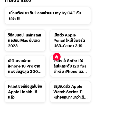
กำลังมาแรง
เบื่อเครือข่ายเดิม? ลองย้ายมา my by CAT กัน
เถอะ !!!
วิธีลบแอป, uninstall
เปิดตัว Apple
แอปบน Mac อัปเดต
Pencil ใหม่ใช้พอร์ต
2023
USB-C ราคา 3,190
บาท ขาย พ.ย. 2023
นี้
นักวิเคราะห์คาด
วิธีตั้งค่า Safari ให้
iPhone 18 Pro อาจ
ลื่นไหลระดับ 120 fps
แพงขึ้นสูงสุด 300
สำหรับ iPhone และ
ดอลลาร์ เริ่มต้นแตะ
iPad
1,399 ดอลลาร์
Fitbit ซิงก์ข้อมูลไปยัง
สรุปเปิดตัว Apple
Apple Health ได้
Watch Series 11
แล้ว
หน้าจอทนทานกว่าเดิม
2 เท่า เน้นฟีเจอร์
สุขภาพ