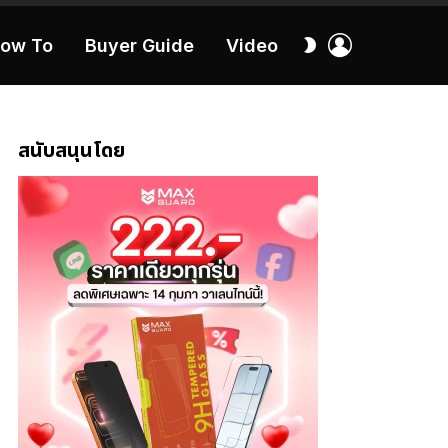
เข้า
สลับ
ow To
Buyer Guide
Video
สู่
ผิว
ระบบ
40:16
สนับสนุนโดย