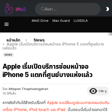
ค้นหา:
ส
ผิ
iMoD Drive
Max Guard
LUXESLA
เมนู
เรื่อง
คุณอยู่ที่นี่:
หน้าหลัก
News
Apple เริ่มเปิดบริการซ่อมหน้าจอ iPhone 5 แตกที่ศูนย์บาง
ล่าสุด
แห่งแล้ว
NEWS
Apple เริ่มเปิดบริการซ่อมหน้าจอ
iPhone 5 แตกที่ศูนย์บางแห่งแล้ว
โดย
Attapon Thaphaengphan
1.6k
ดู
13 ปีที่แล้ว
หากยังจำกันได้สำหรับเรื่องที่
Apple จะเปลี่ยนรูปแบบการเคลมประกัน
เครื่อง iPhone, iPod touch และ iPad
นั้นตอนนี้เริ่มนำออกมาใช้