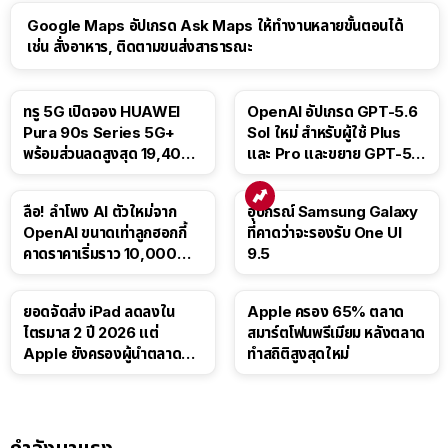
Google Maps อัปเกรด Ask Maps ให้ทำงานหลายขั้นตอนได้
เช่น สั่งอาหาร, ติดตามขนส่งสาธารณะ
ทรู 5G เปิดจอง HUAWEI
OpenAI อัปเกรด GPT-5.6
Pura 90s Series 5G+
Sol ใหม่ สำหรับผู้ใช้ Plus
พร้อมส่วนลดสูงสุด 19,400
และ Pro และขยาย GPT-5.6
บาท
Luna ให้ผู้ใช้ฟรี
ลือ! ลำโพง AI ตัวใหม่จาก
อุปกรณ์ Samsung Galaxy
OpenAI ขนาดเท่าลูกฮอกกี้
ที่คาดว่าจะรองรับ One UI
คาดราคาเริ่มราว 10,000
9.5
บาท
ยอดจัดส่ง iPad ลดลงใน
Apple ครอง 65% ตลาด
ไตรมาส 2 ปี 2026 แต่
สมาร์ตโฟนพรีเมียม หลังตลาด
Apple ยังครองผู้นำตลาด
ทำสถิติสูงสุดใหม่
แท็บเล็ต
กำลังมาแรง