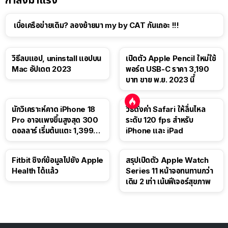
เบื่อเครือข่ายเดิม? ลองย้ายมา my by CAT กันเถอะ !!!
วิธีลบแอป, uninstall แอปบน
เปิดตัว Apple Pencil ใหม่ใช้
Mac อัปเดต 2023
พอร์ต USB-C ราคา 3,190
บาท ขาย พ.ย. 2023 นี้
นักวิเคราะห์คาด iPhone 18
วิธีตั้งค่า Safari ให้ลื่นไหล
Pro อาจแพงขึ้นสูงสุด 300
ระดับ 120 fps สำหรับ
ดอลลาร์ เริ่มต้นแตะ 1,399
iPhone และ iPad
ดอลลาร์
Fitbit ซิงก์ข้อมูลไปยัง Apple
สรุปเปิดตัว Apple Watch
Health ได้แล้ว
Series 11 หน้าจอทนทานกว่า
เดิม 2 เท่า เน้นฟีเจอร์สุขภาพ