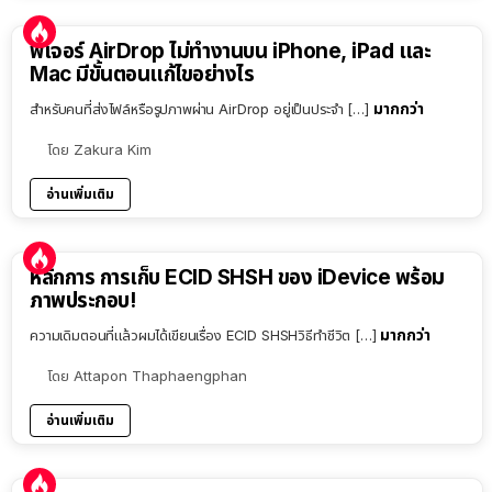
ฟีเจอร์ AirDrop ไม่ทำงานบน iPhone, iPad และ
Mac มีขั้นตอนแก้ไขอย่างไร
มากกว่า
สำหรับคนที่ส่งไฟล์หรือรูปภาพผ่าน AirDrop อยู่เป็นประจำ […]
โดย
Zakura Kim
อ่านเพิ่มเติม
หลักการ การเก็บ ECID SHSH ของ iDevice พร้อม
ภาพประกอบ!
มากกว่า
ความเดิมตอนที่แล้วผมได้เขียนเรื่อง ECID SHSHวิธีทำชีวิต […]
โดย
Attapon Thaphaengphan
อ่านเพิ่มเติม