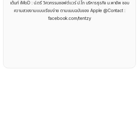
เต้นท์ iMoD : ป.ตรี วิศวกรรมซอฟต์แวร์ ป.โท บริหารธุรกิจ ม.พายัพ ชอบ
ความสวยงามแบบเรียบง่าย ตามแบบฉบับของ Apple @Contact :
facebook.com/tentzy