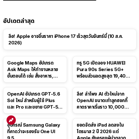
อัปเดตล่าสุด
ลือ! Apple อาจขึ้นราคา iPhone 17 เร็วสุดวันจันทร์นี้ (10 ส.ค.
2026)
Google Maps อัปเกรด
ทรู 5G เปิดจอง HUAWEI
Ask Maps ให้ทำงานหลาย
Pura 90s Series 5G+
ขั้นตอนได้ เช่น สั่งอาหาร,
พร้อมส่วนลดสูงสุด 19,400
ติดตามขนส่งสาธารณะ
บาท
OpenAI อัปเกรด GPT-5.6
ลือ! ลำโพง AI ตัวใหม่จาก
Sol ใหม่ สำหรับผู้ใช้ Plus
OpenAI ขนาดเท่าลูกฮอกกี้
และ Pro และขยาย GPT-5.6
คาดราคาเริ่มราว 10,000
Luna ให้ผู้ใช้ฟรี
บาท
อุปกรณ์ Samsung Galaxy
ยอดจัดส่ง iPad ลดลงใน
ที่คาดว่าจะรองรับ One UI
ไตรมาส 2 ปี 2026 แต่
9.5
Apple ยังครองผู้นำตลาด