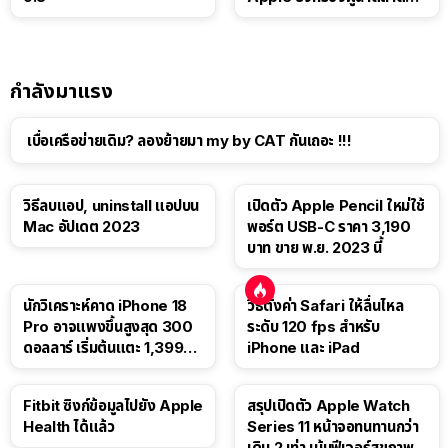
แท็บเล็ต
กำลังมาแรง
เบื่อเครือข่ายเดิม? ลองย้ายมา my by CAT กันเถอะ !!!
วิธีลบแอป, uninstall แอปบน
เปิดตัว Apple Pencil ใหม่ใช้
Mac อัปเดต 2023
พอร์ต USB-C ราคา 3,190
บาท ขาย พ.ย. 2023 นี้
นักวิเคราะห์คาด iPhone 18
วิธีตั้งค่า Safari ให้ลื่นไหล
Pro อาจแพงขึ้นสูงสุด 300
ระดับ 120 fps สำหรับ
ดอลลาร์ เริ่มต้นแตะ 1,399
iPhone และ iPad
ดอลลาร์
Fitbit ซิงก์ข้อมูลไปยัง Apple
สรุปเปิดตัว Apple Watch
Health ได้แล้ว
Series 11 หน้าจอทนทานกว่า
เดิม 2 เท่า เน้นฟีเจอร์สุขภาพ