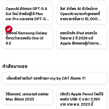
OpenAI อัปเกรด GPT-5.6
ลือ! ลำโพง AI ตัวใหม่จาก
Sol ใหม่ สำหรับผู้ใช้ Plus
OpenAI ขนาดเท่าลูกฮอกกี้
และ Pro และขยาย GPT-5.6
คาดราคาเริ่มราว 10,000
Luna ให้ผู้ใช้ฟรี
บาท
อุปกรณ์ Samsung Galaxy
ยอดจัดส่ง iPad ลดลงใน
ที่คาดว่าจะรองรับ One UI
ไตรมาส 2 ปี 2026 แต่
9.5
Apple ยังครองผู้นำตลาด
แท็บเล็ต
กำลังมาแรง
เบื่อเครือข่ายเดิม? ลองย้ายมา my by CAT กันเถอะ !!!
วิธีลบแอป, uninstall แอปบน
เปิดตัว Apple Pencil ใหม่ใช้
Mac อัปเดต 2023
พอร์ต USB-C ราคา 3,190
บาท ขาย พ.ย. 2023 นี้