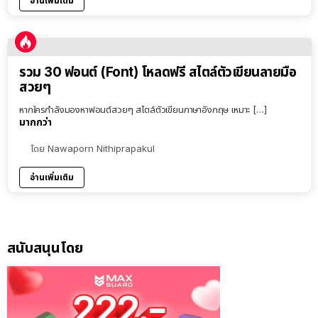
อ่านเพิ่มเติม
รวม 30 ฟอนต์ (Font) โหลดฟรี สไตล์ตัวเขียนลายมือ
สวยๆ
หากใครกำลังมองหาฟอนต์สวยๆ สไตล์ตัวเขียนภาษาอังกฤษ เหมาะ […]
มากกว่า
โดย
Nawaporn Nithiprapakul
อ่านเพิ่มเติม
สนับสนุนโดย