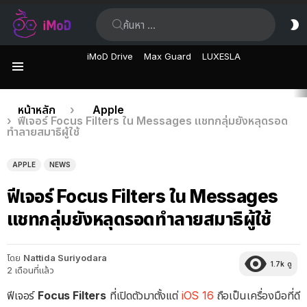
ค้นหา:
ส
ผิ
iMoD Drive
Max Guard
LUXESLA
เมนู
เรื่อง
คุณอยู่ที่นี่:
หน้าหลัก
Apple
ฟีเจอร์ Focus Filters ใน Messages แชทกลุ่มยังหลุดรอด
ล่าสุด
ทำลายสมาธิผู้ใช้
APPLE
NEWS
ฟีเจอร์ Focus Filters ใน Messages
แชทกลุ่มยังหลุดรอดทำลายสมาธิผู้ใช้
โดย
Nattida Suriyodara
1.7k
ดู
2 เดือนที่แล้ว
ฟีเจอร์
Focus Filters
ที่เปิดตัวมาตั้งแต่
iOS 16
ถือเป็นเครื่องมือที่ดี