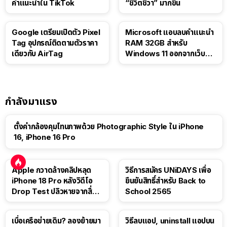
คำแนะนำใน TikTok
“ชีวิตชีวา” มากขึ้น
Google เตรียมเปิดตัว Pixel
Microsoft แอบลบคำแนะนำ
Tag อุปกรณ์ติดตามตัวราคา
RAM 32GB สำหรับ
เดียวกับ AirTag
Windows 11 ออกจากเว็บตัว
เอง
กำลังมาแรง
ตั้งค่ากล้องคุมโทนภาพด้วย Photographic Style ใน iPhone
16, iPhone 16 Pro
Apple กวาดล้างคลิปหลุด
วิธีการสมัคร UNiDAYS เพื่อ
iPhone 18 Pro หลังวิดีโอ
ยืนยันสิทธิ์สำหรับ Back to
Drop Test ปลิวหายจากสื่อ
School 2565
โซเชียล
เบื่อเครือข่ายเดิม? ลองย้ายมา
วิธีลบแอป, uninstall แอปบน