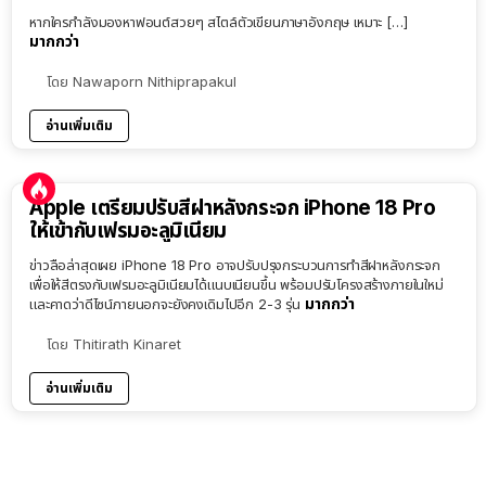
หากใครกำลังมองหาฟอนต์สวยๆ สไตล์ตัวเขียนภาษาอังกฤษ เหมาะ […]
มากกว่า
โดย
Nawaporn Nithiprapakul
อ่านเพิ่มเติม
Apple เตรียมปรับสีฝาหลังกระจก iPhone 18 Pro
ให้เข้ากับเฟรมอะลูมิเนียม
ข่าวลือล่าสุดเผย iPhone 18 Pro อาจปรับปรุงกระบวนการทำสีฝาหลังกระจก
เพื่อให้สีตรงกับเฟรมอะลูมิเนียมได้แนบเนียนขึ้น พร้อมปรับโครงสร้างภายในใหม่
มากกว่า
และคาดว่าดีไซน์ภายนอกจะยังคงเดิมไปอีก 2-3 รุ่น
โดย
Thitirath Kinaret
อ่านเพิ่มเติม