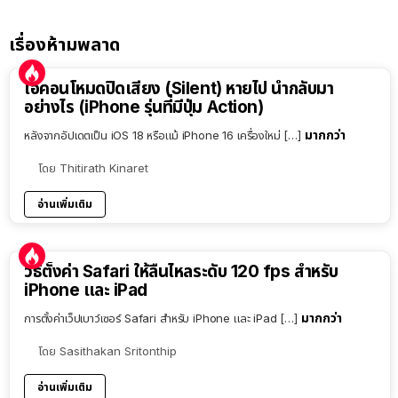
เรื่องห้ามพลาด
ไอคอนโหมดปิดเสียง (Silent) หายไป นำกลับมา
อย่างไร (iPhone รุ่นที่มีปุ่ม Action)
มากกว่า
หลังจากอัปเดตเป็น iOS 18 หรือแม้ iPhone 16 เครื่องใหม่ […]
โดย
Thitirath Kinaret
อ่านเพิ่มเติม
วิธีตั้งค่า Safari ให้ลื่นไหลระดับ 120 fps สำหรับ
iPhone และ iPad
มากกว่า
การตั้งค่าเว็ปเบาว์เซอร์ Safari สำหรับ iPhone และ iPad […]
โดย
Sasithakan Sritonthip
อ่านเพิ่มเติม