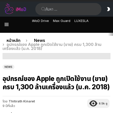
ค้นหา:
ส
ผิ
iMoD Drive
Max Guard
LUXESLA
เมนู
เรื่อง
คุณอยู่ที่นี่:
หน้าหลัก
News
อุปกรณ์ของ Apple ถูกเปิดใช้งาน (ขาย) ครบ 1,300 ล้าน
ล่าสุด
เครื่องแล้ว (ม.ค. 2018)
NEWS
อุปกรณ์ของ Apple ถูกเปิดใช้งาน (ขาย)
ครบ 1,300 ล้านเครื่องแล้ว (ม.ค. 2018)
โดย
Thitirath Kinaret
6.5k
ดู
9 ปีที่แล้ว