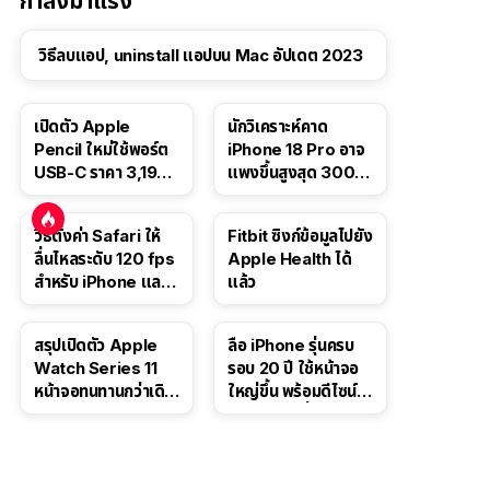
กำลังมาแรง
วิธีลบแอป, uninstall แอปบน Mac อัปเดต 2023
เปิดตัว Apple
นักวิเคราะห์คาด
Pencil ใหม่ใช้พอร์ต
iPhone 18 Pro อาจ
USB-C ราคา 3,190
แพงขึ้นสูงสุด 300
บาท ขาย พ.ย. 2023
ดอลลาร์ เริ่มต้นแตะ
นี้
1,399 ดอลลาร์
วิธีตั้งค่า Safari ให้
Fitbit ซิงก์ข้อมูลไปยัง
ลื่นไหลระดับ 120 fps
Apple Health ได้
สำหรับ iPhone และ
แล้ว
iPad
สรุปเปิดตัว Apple
ลือ iPhone รุ่นครบ
Watch Series 11
รอบ 20 ปี ใช้หน้าจอ
หน้าจอทนทานกว่าเดิม
ใหญ่ขึ้น พร้อมดีไซน์ไร้
2 เท่า เน้นฟีเจอร์
ขอบโค้งทั้งสี่ด้าน
สุขภาพ