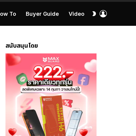
เข้า
สลับ
ow To
Buyer Guide
Video
สู่
ผิว
ระบบ
40:16
สนับสนุนโดย