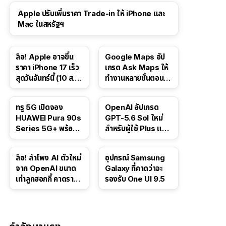
Apple ปรับเพิ่มราคา Trade-in ให้ iPhone และ
Mac ในสหรัฐฯ
ลือ! Apple อาจขึ้น
Google Maps อัป
ราคา iPhone 17 เร็ว
เกรด Ask Maps ให้
สุดวันจันทร์นี้ (10 ส.ค.
ทำงานหลายขั้นตอนได้
2026)
เช่น สั่งอาหาร,
ติดตามขนส่ง
ทรู 5G เปิดจอง
OpenAI อัปเกรด
สาธารณะ
HUAWEI Pura 90s
GPT-5.6 Sol ใหม่
Series 5G+ พร้อม
สำหรับผู้ใช้ Plus และ
ส่วนลดสูงสุด 19,400
Pro และขยาย GPT-
บาท
5.6 Luna ให้ผู้ใช้ฟรี
ลือ! ลำโพง AI ตัวใหม่
อุปกรณ์ Samsung
จาก OpenAI ขนาด
Galaxy ที่คาดว่าจะ
เท่าลูกฮอกกี้ คาดราคา
รองรับ One UI 9.5
เริ่มราว 10,000 บาท