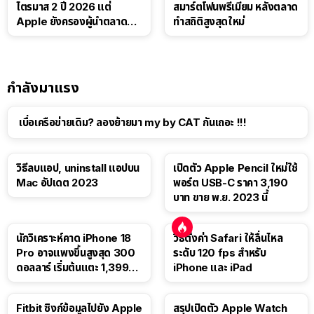
ไตรมาส 2 ปี 2026 แต่
สมาร์ตโฟนพรีเมียม หลังตลาด
Apple ยังครองผู้นำตลาด
ทำสถิติสูงสุดใหม่
แท็บเล็ต
กำลังมาแรง
เบื่อเครือข่ายเดิม? ลองย้ายมา my by CAT กันเถอะ !!!
วิธีลบแอป, uninstall แอปบน
เปิดตัว Apple Pencil ใหม่ใช้
Mac อัปเดต 2023
พอร์ต USB-C ราคา 3,190
บาท ขาย พ.ย. 2023 นี้
นักวิเคราะห์คาด iPhone 18
วิธีตั้งค่า Safari ให้ลื่นไหล
Pro อาจแพงขึ้นสูงสุด 300
ระดับ 120 fps สำหรับ
ดอลลาร์ เริ่มต้นแตะ 1,399
iPhone และ iPad
ดอลลาร์
Fitbit ซิงก์ข้อมูลไปยัง Apple
สรุปเปิดตัว Apple Watch