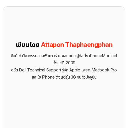
เขียนโดย
Attapon Thaphaengphan
ศิษย์เก่าวิศวกรรมคอมพิวเตอร์ ม. ขอนแก่น ผู้ก่อตั้ง iPhoneMod.net
ตั้งแต่ปี 2009
อดีต Dell Technical Support รู้จัก ​Apple เพราะ Macbook Pro
และใช้ iPhone ตั้งแต่รุ่น 3G จนถึงปัจจุบัน