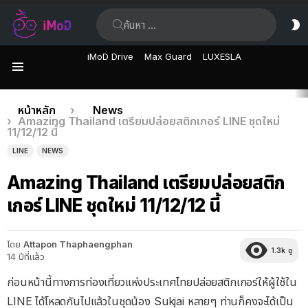
ค้นหา:
ส
ผิ
iMoD Drive
Max Guard
LUXESLA
เมนู
เรื่อง
คุณอยู่ที่นี่:
หน้าหลัก
News
Amazing Thailand เตรียมปล่อยสติกเกอร์ LINE ชุดใหม่
ล่าสุด
11/12/12 นี้
LINE
NEWS
Amazing Thailand เตรียมปล่อยสติก
เกอร์ LINE ชุดใหม่ 11/12/12 นี้
โดย
Attapon Thaphaengphan
1.3k
ดู
14 ปีที่แล้ว
ก่อนหน้านี้ทางการท่องเที่ยวแห่งประเทศไทยปล่อยสติกเกอร์ให้ผู้ใช้ใน
LINE ได้โหลดกันไปแล้วในชุดน้อง Sukjai หลายๆ ท่านก็คงจะได้เป็น