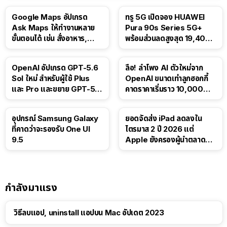
Google Maps อัปเกรด
ทรู 5G เปิดจอง HUAWEI
Ask Maps ให้ทำงานหลาย
Pura 90s Series 5G+
ขั้นตอนได้ เช่น สั่งอาหาร,
พร้อมส่วนลดสูงสุด 19,400
ติดตามขนส่งสาธารณะ
บาท
OpenAI อัปเกรด GPT-5.6
ลือ! ลำโพง AI ตัวใหม่จาก
Sol ใหม่ สำหรับผู้ใช้ Plus
OpenAI ขนาดเท่าลูกฮอกกี้
และ Pro และขยาย GPT-5.6
คาดราคาเริ่มราว 10,000
Luna ให้ผู้ใช้ฟรี
บาท
อุปกรณ์ Samsung Galaxy
ยอดจัดส่ง iPad ลดลงใน
ที่คาดว่าจะรองรับ One UI
ไตรมาส 2 ปี 2026 แต่
9.5
Apple ยังครองผู้นำตลาด
แท็บเล็ต
กำลังมาแรง
วิธีลบแอป, uninstall แอปบน Mac อัปเดต 2023