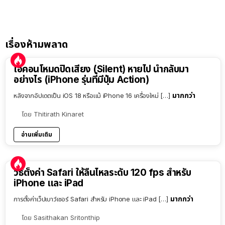
เรื่องห้ามพลาด
ไอคอนโหมดปิดเสียง (Silent) หายไป นำกลับมา
อย่างไร (iPhone รุ่นที่มีปุ่ม Action)
มากกว่า
หลังจากอัปเดตเป็น iOS 18 หรือแม้ iPhone 16 เครื่องใหม่ […]
โดย
Thitirath Kinaret
อ่านเพิ่มเติม
วิธีตั้งค่า Safari ให้ลื่นไหลระดับ 120 fps สำหรับ
iPhone และ iPad
มากกว่า
การตั้งค่าเว็ปเบาว์เซอร์ Safari สำหรับ iPhone และ iPad […]
โดย
Sasithakan Sritonthip