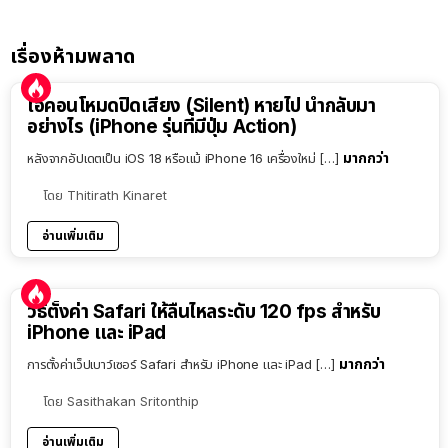
เรื่องห้ามพลาด
ไอคอนโหมดปิดเสียง (Silent) หายไป นำกลับมา
อย่างไร (iPhone รุ่นที่มีปุ่ม Action)
มากกว่า
หลังจากอัปเดตเป็น iOS 18 หรือแม้ iPhone 16 เครื่องใหม่ […]
โดย
Thitirath Kinaret
อ่านเพิ่มเติม
วิธีตั้งค่า Safari ให้ลื่นไหลระดับ 120 fps สำหรับ
iPhone และ iPad
มากกว่า
การตั้งค่าเว็ปเบาว์เซอร์ Safari สำหรับ iPhone และ iPad […]
โดย
Sasithakan Sritonthip
อ่านเพิ่มเติม