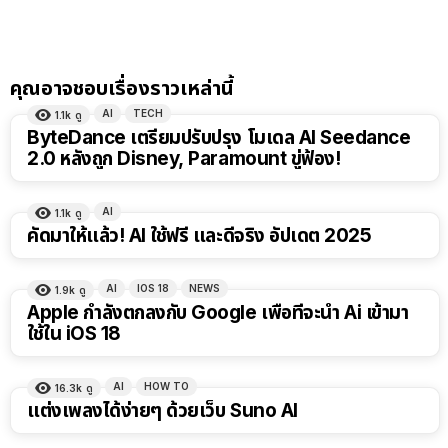
คุณอาจชอบเรื่องราวเหล่านี้
AI
TECH
1.1k
ดู
ByteDance เตรียมปรับปรุง โมเดล AI Seedance
2.0 หลังถูก Disney, Paramount ขู่ฟ้อง!
AI
1.1k
ดู
คัดมาให้แล้ว! AI ใช้ฟรี และดีจริง อัปเดต 2025
AI
IOS 18
NEWS
1.9k
ดู
Apple กำลังตกลงกับ Google เพื่อที่จะนำ Ai เข้ามา
ใช้ใน iOS 18
AI
HOW TO
16.3k
ดู
แต่งเพลงได้ง่ายๆ ด้วยเว็บ Suno AI