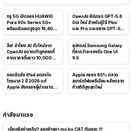
ทรู 5G เปิดจอง HUAWEI
OpenAI อัปเกรด GPT-5.6
Pura 90s Series 5G+
Sol ใหม่ สำหรับผู้ใช้ Plus
พร้อมส่วนลดสูงสุด 19,400
และ Pro และขยาย GPT-5.6
บาท
Luna ให้ผู้ใช้ฟรี
ลือ! ลำโพง AI ตัวใหม่จาก
อุปกรณ์ Samsung Galaxy
OpenAI ขนาดเท่าลูกฮอกกี้
ที่คาดว่าจะรองรับ One UI
คาดราคาเริ่มราว 10,000
9.5
บาท
ยอดจัดส่ง iPad ลดลงใน
Apple ครอง 65% ตลาด
ไตรมาส 2 ปี 2026 แต่
สมาร์ตโฟนพรีเมียม หลังตลาด
Apple ยังครองผู้นำตลาด
ทำสถิติสูงสุดใหม่
แท็บเล็ต
กำลังมาแรง
เบื่อเครือข่ายเดิม? ลองย้ายมา my by CAT กันเถอะ !!!