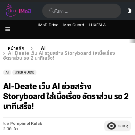
ค้นหา:
ส
ผิ
iMoD Drive
Max Guard
LUXESLA
เมนู
เรื่อง
คุณอยู่ที่นี่:
หน้าหลัก
AI
AI-Deate เว็บ AI ช่วยสร้าง Storyboard ใส่เนื้อเรื่อง
ล่าสุด
อัตราส่วน รอ 2 นาทีเสร็จ!
AI
USER GUIDE
AI-Deate เว็บ AI ช่วยสร้าง
Storyboard ใส่เนื้อเรื่อง อัตราส่วน รอ 2
นาทีเสร็จ!
โดย
Pornpimol Kulab
16.1k
ดู
2 ปีที่แล้ว