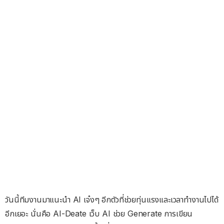
วันนี้ทีมงานมาแนะนำ AI เจ๋งๆ อีกตัวที่ช่วยทุ่นแรงและเวลาทำงานไปได้
อีกเยอะ นั่นคือ AI-Deate เว็บ AI ช่วย Generate การเขียน