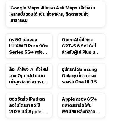
Google Maps อัปเกรด Ask Maps ให้ทำงาน
หลายขั้นตอนได้ เช่น สั่งอาหาร, ติดตามขนส่ง
สาธารณะ
ทรู 5G เปิดจอง
OpenAI อัปเกรด
HUAWEI Pura 90s
GPT-5.6 Sol ใหม่
Series 5G+ พร้อม
สำหรับผู้ใช้ Plus และ
ส่วนลดสูงสุด 19,400
Pro และขยาย GPT-
บาท
5.6 Luna ให้ผู้ใช้ฟรี
ลือ! ลำโพง AI ตัวใหม่
อุปกรณ์ Samsung
จาก OpenAI ขนาด
Galaxy ที่คาดว่าจะ
เท่าลูกฮอกกี้ คาดราคา
รองรับ One UI 9.5
เริ่มราว 10,000 บาท
ยอดจัดส่ง iPad ลด
Apple ครอง 65%
ลงในไตรมาส 2 ปี
ตลาดสมาร์ตโฟน
2026 แต่ Apple ยัง
พรีเมียม หลังตลาดทำ
ครองผู้นำตลาด
สถิติสูงสุดใหม่
แท็บเล็ต