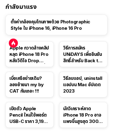
กำลังมาแรง
ตั้งค่ากล้องคุมโทนภาพด้วย Photographic
Style ใน iPhone 16, iPhone 16 Pro
Apple กวาดล้างคลิป
วิธีการสมัคร
หลุด iPhone 18 Pro
UNiDAYS เพื่อยืนยัน
หลังวิดีโอ Drop
สิทธิ์สำหรับ Back to
Test ปลิวหายจากสื่อ
School 2565
โซเชียล
เบื่อเครือข่ายเดิม?
วิธีลบแอป, uninstall
ลองย้ายมา my by
แอปบน Mac อัปเดต
CAT กันเถอะ !!!
2023
เปิดตัว Apple
นักวิเคราะห์คาด
Pencil ใหม่ใช้พอร์ต
iPhone 18 Pro อาจ
USB-C ราคา 3,190
แพงขึ้นสูงสุด 300
บาท ขาย พ.ย. 2023
ดอลลาร์ เริ่มต้นแตะ
นี้
1,399 ดอลลาร์