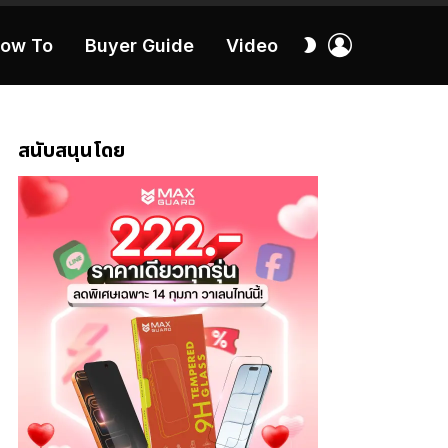
เข้า
สลับ
ow To
Buyer Guide
Video
สู่
ผิว
ระบบ
40:16
สนับสนุนโดย