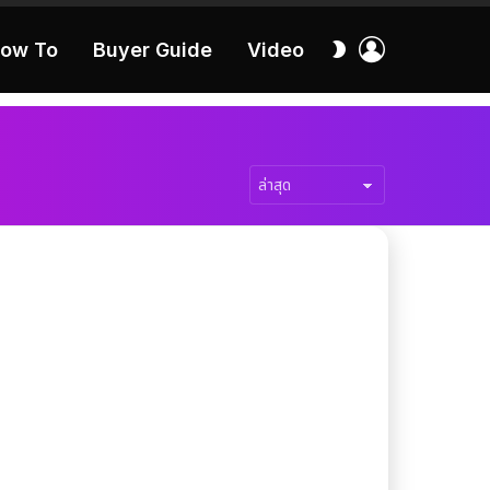
เข้า
สลับ
ow To
Buyer Guide
Video
สู่
ผิว
ระบบ
40:16