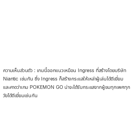
ความเห็นส่วนตัว : เกมนี้ออกแนวเหมือน Ingress ที่สร้างโดยบริษัท
Niantic เช่นกัน ซึ่ง Ingress ก็สร้างกระแสให้เหล่าผู้เล่นได้ดีเยี่ยม
และคาดว่าเกม POKEMON GO น่าจะได้รับกระแสจากผู้ชมทุกเพศทุก
วัยได้ดีเยี่ยมเช่นกัน