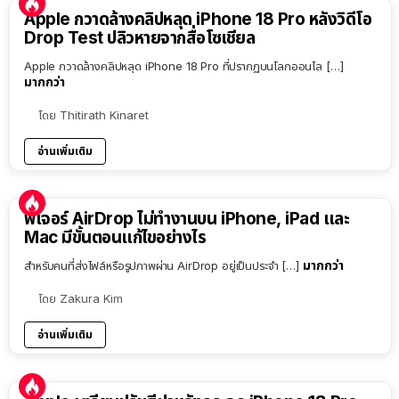
Apple กวาดล้างคลิปหลุด iPhone 18 Pro หลังวิดีโอ
Drop Test ปลิวหายจากสื่อโซเชียล
Apple กวาดล้างคลิปหลุด iPhone 18 Pro ที่ปรากฏบนโลกออนไล […]
มากกว่า
โดย
Thitirath Kinaret
อ่านเพิ่มเติม
ฟีเจอร์ AirDrop ไม่ทำงานบน iPhone, iPad และ
Mac มีขั้นตอนแก้ไขอย่างไร
มากกว่า
สำหรับคนที่ส่งไฟล์หรือรูปภาพผ่าน AirDrop อยู่เป็นประจำ […]
โดย
Zakura Kim
อ่านเพิ่มเติม