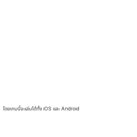
โดยเกมนี้จะเล่นได้ทั้ง iOS และ Android