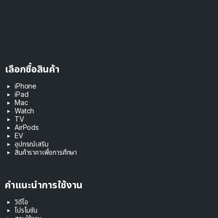
เลือกซื้อสินค้า
iPhone
iPad
Mac
Watch
TV
AirPods
EV
อุปกรณ์เสริม
สินค้าราคาเพื่อการศึกษา
คำแนะนำการใช้งาน
วิดีโอ
โปรโมชัน