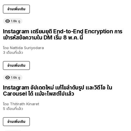
อ่านเพิ่มเติม
1.8k
ดู
Instagram เตรียมยุติ End-to-End Encryption การ
เข้ารหัสข้อความใน DM เริ่ม 8 พ.ค. นี้
โดย
Nattida Suriyodara
3 เดือนที่แล้ว
อ่านเพิ่มเติม
1.6k
ดู
Instagram อัปเดตใหม่ แก้ไขลำดับรูป และวิดีโอ ใน
Carousel ได้ แม้จะโพสต์ไปแล้ว
โดย
Thitirath Kinaret
5 เดือนที่แล้ว
อ่านเพิ่มเติม