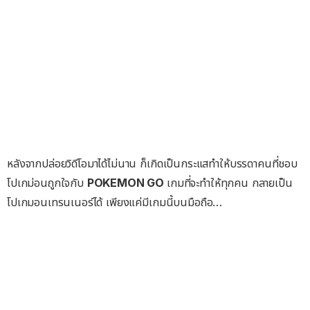
หลังจากปล่อยวิดีโอมาได้ไม่นาน ก็เกิดเป็นกระแสทำให้บรรดาคนที่ชอบ
โปเกม่อนถูกใจกับ
POKEMON GO
เกมที่จะทำให้ทุกคน กลายเป็น
โปเกมอนเทรนเนอร์ได้ เพียงแค่มีเกมนี้บนมือถือ…