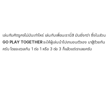
เล่นกับศัตรูคงไม่มันเท่าไหร่ เล่นกับเพื่อนเรานี่สิ มันยิ่งกว่า ซึ่งในส่วน
GO PLAY TOGETHER
จะให้ผู้เล่นนำโปเกมอนตัวเอง มาสู้ด้วยกัน
ครับ โดยจะดวลกัน 1 ต่อ 1 หรือ 3 ต่อ 3 ก็แล้วแต่เราเลยครับ