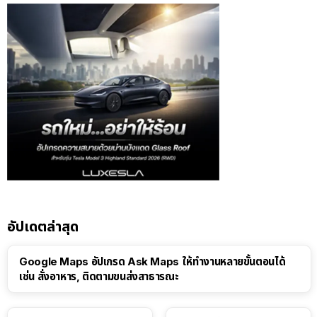
อัปเดตล่าสุด
Google Maps อัปเกรด Ask Maps ให้ทำงานหลายขั้นตอนได้
เช่น สั่งอาหาร, ติดตามขนส่งสาธารณะ