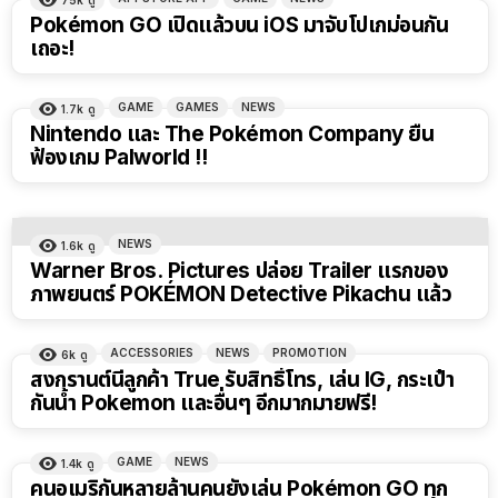
75k
ดู
Pokémon GO เปิดแล้วบน iOS มาจับโปเกม่อนกัน
เถอะ!
GAME
GAMES
NEWS
1.7k
ดู
Nintendo และ The Pokémon Company ยื่น
ฟ้องเกม Palworld !!
NEWS
1.6k
ดู
Warner Bros. Pictures ปล่อย Trailer แรกของ
ภาพยนตร์ POKÉMON Detective Pikachu แล้ว
ACCESSORIES
NEWS
PROMOTION
6k
ดู
สงกรานต์นี้ลูกค้า True รับสิทธิ์โทร, เล่น IG, กระเป๋า
กันน้ำ Pokemon และอื่นๆ อีกมากมายฟรี!
GAME
NEWS
1.4k
ดู
คนอเมริกันหลายล้านคนยังเล่น Pokémon GO ทุก