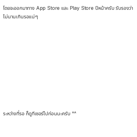
โดยจะออกมาทาง App Store และ Play Store ปีหน้าครับ รับรองว่า
ไม่นานเกินรอแน่ๆ
ระหว่างที่รอ ก็ดูทีเซอร์ไปก่อนนะครับ ^^