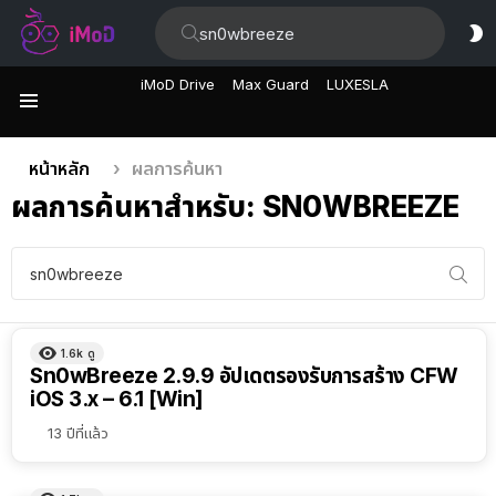
ค้นหา:
ส
ผิ
iMoD Drive
Max Guard
LUXESLA
เมนู
คุณอยู่ที่นี่:
หน้าหลัก
ผลการค้นหา
ผลการค้นหาสำหรับ: SN0WBREEZE
ค้นหา:
1.6k
ดู
Sn0wBreeze 2.9.9 อัปเดตรองรับการสร้าง CFW
iOS 3.x – 6.1 [Win]
13 ปีที่แล้ว