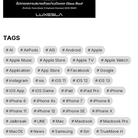
TAGS
AI
AirPods
AIS
Android
Apple
Apple Music
Apple Store
Apple TV
Apple Watch
Application
App Store
Facebook
Google
instagram
ios
iOS 11
iOS 12
iOS 13
iOS App
iOS Game
iPad
iPad Pro
iPhone
iPhone 6
iPhone 6s
iPhone 7
iPhone 8
iPhone 11
iPhone 12
iPhone SE
iPhone X
Jailbreak
LINE
Mac
Macbook
Macbook Pro
MacOS
News
Samsung
Siri
TrueMove H