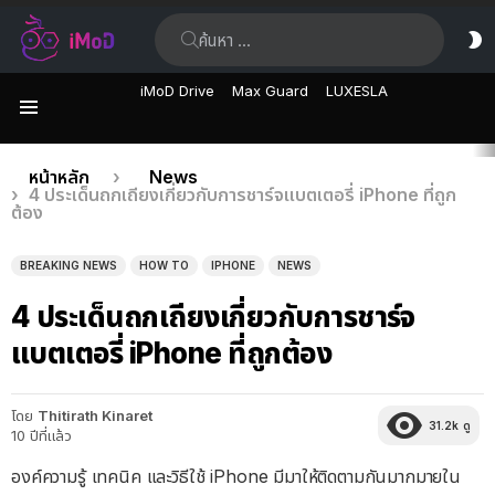
ค้นหา:
ส
ผิ
iMoD Drive
Max Guard
LUXESLA
เมนู
เรื่อง
คุณอยู่ที่นี่:
หน้าหลัก
News
4 ประเด็นถกเถียงเกี่ยวกับการชาร์จแบตเตอรี่ iPhone ที่ถูก
ล่าสุด
ต้อง
BREAKING NEWS
HOW TO
IPHONE
NEWS
4 ประเด็นถกเถียงเกี่ยวกับการชาร์จ
แบตเตอรี่ iPhone ที่ถูกต้อง
โดย
Thitirath Kinaret
31.2k
ดู
10 ปีที่แล้ว
องค์ความรู้ เทคนิค และวิธีใช้ iPhone มีมาให้ติดตามกันมากมายใน