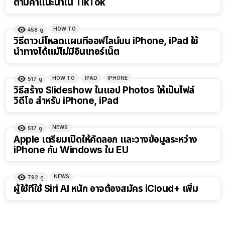
ตามคำแนะนำใน TikTok
HOW TO
458
ดู
วิธีดาวน์โหลดแผนที่ออฟไลน์บน iPhone, iPad ใช้
นำทางได้แม้ไม่มีอินเทอร์เน็ต
HOW TO
IPAD
IPHONE
517
ดู
วิธีสร้าง Slideshow ในแอป Photos ให้เป็นไฟล์
วิดีโอ สำหรับ iPhone, iPad
NEWS
517
ดู
Apple เตรียมเปิดให้คัดลอก และวางข้อมูลระหว่าง
iPhone กับ Windows ใน EU
NEWS
792
ดู
ผู้ใช้ที่ใช้ Siri AI หนัก อาจต้องสมัคร iCloud+ เพิ่ม