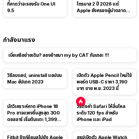
ที่คาดว่าจะรองรับ One UI
ไตรมาส 2 ปี 2026 แต่
9.5
Apple ยังครองผู้นำตลาด
แท็บเล็ต
กำลังมาแรง
เบื่อเครือข่ายเดิม? ลองย้ายมา my by CAT กันเถอะ !!!
วิธีลบแอป, uninstall แอปบน
เปิดตัว Apple Pencil ใหม่ใช้
Mac อัปเดต 2023
พอร์ต USB-C ราคา 3,190
บาท ขาย พ.ย. 2023 นี้
นักวิเคราะห์คาด iPhone 18
วิธีตั้งค่า Safari ให้ลื่นไหล
Pro อาจแพงขึ้นสูงสุด 300
ระดับ 120 fps สำหรับ
ดอลลาร์ เริ่มต้นแตะ 1,399
iPhone และ iPad
ดอลลาร์
Fitbit ซิงก์ข้อมูลไปยัง Apple
สรุปเปิดตัว Apple Watch