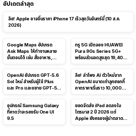
อัปเดตล่าสุด
ลือ! Apple อาจขึ้นราคา iPhone 17 เร็วสุดวันจันทร์นี้ (10 ส.ค.
2026)
Google Maps อัปเกรด
ทรู 5G เปิดจอง HUAWEI
Ask Maps ให้ทำงานหลาย
Pura 90s Series 5G+
ขั้นตอนได้ เช่น สั่งอาหาร,
พร้อมส่วนลดสูงสุด 19,400
ติดตามขนส่งสาธารณะ
บาท
OpenAI อัปเกรด GPT-5.6
ลือ! ลำโพง AI ตัวใหม่จาก
Sol ใหม่ สำหรับผู้ใช้ Plus
OpenAI ขนาดเท่าลูกฮอกกี้
และ Pro และขยาย GPT-5.6
คาดราคาเริ่มราว 10,000
Luna ให้ผู้ใช้ฟรี
บาท
อุปกรณ์ Samsung Galaxy
ยอดจัดส่ง iPad ลดลงใน
ที่คาดว่าจะรองรับ One UI
ไตรมาส 2 ปี 2026 แต่
9.5
Apple ยังครองผู้นำตลาด
แท็บเล็ต