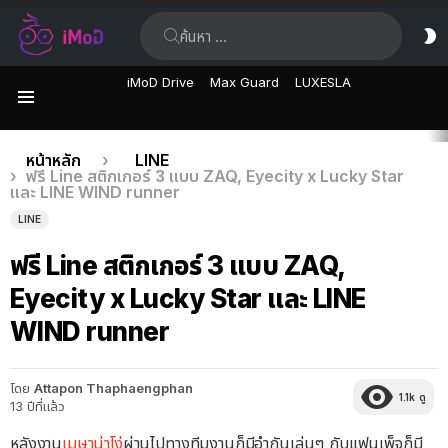
ค้นหา:
ส
ผิ
iMoD Drive
Max Guard
LUXESLA
เมนู
เรื่อง
คุณอยู่ที่นี่:
หน้าหลัก
LINE
ฟรี Line สติกเกอร์ 3 แบบ ZAQ, Eyecity x Lucky Star
ล่าสุด
และ LINE WIND runner
LINE
ฟรี Line สติกเกอร์ 3 แบบ ZAQ,
Eyecity x Lucky Star และ LINE
WIND runner
โดย
Attapon Thaphaengphan
1.1k
ดู
13 ปีที่แล้ว
หลังงาน
เมษาน่าโง่
ผ่านไปทางทีมงานก็มีอำกันเล่นๆ กับแฟนเพ็จก็มี