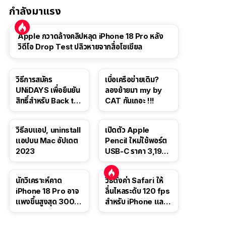
กำลังมาแรง
Apple กวาดล้างคลิปหลุด iPhone 18 Pro หลัง
วิดีโอ Drop Test ปลิวหายจากสื่อโซเชียล
วิธีการสมัคร
เบื่อเครือข่ายเดิม?
UNiDAYS เพื่อยืนยัน
ลองย้ายมา my by
สิทธิ์สำหรับ Back to
CAT กันเถอะ !!!
School 2565
วิธีลบแอป, uninstall
เปิดตัว Apple
แอปบน Mac อัปเดต
Pencil ใหม่ใช้พอร์ต
2023
USB-C ราคา 3,190
บาท ขาย พ.ย. 2023
นี้
นักวิเคราะห์คาด
วิธีตั้งค่า Safari ให้
iPhone 18 Pro อาจ
ลื่นไหลระดับ 120 fps
แพงขึ้นสูงสุด 300
สำหรับ iPhone และ
ดอลลาร์ เริ่มต้นแตะ
iPad
1,399 ดอลลาร์