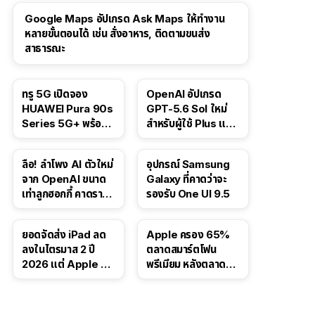
Google Maps อัปเกรด Ask Maps ให้ทำงาน
หลายขั้นตอนได้ เช่น สั่งอาหาร, ติดตามขนส่ง
สาธารณะ
ทรู 5G เปิดจอง
OpenAI อัปเกรด
HUAWEI Pura 90s
GPT-5.6 Sol ใหม่
Series 5G+ พร้อม
สำหรับผู้ใช้ Plus และ
ส่วนลดสูงสุด 19,400
Pro และขยาย GPT-
บาท
5.6 Luna ให้ผู้ใช้ฟรี
ลือ! ลำโพง AI ตัวใหม่
อุปกรณ์ Samsung
จาก OpenAI ขนาด
Galaxy ที่คาดว่าจะ
เท่าลูกฮอกกี้ คาดราคา
รองรับ One UI 9.5
เริ่มราว 10,000 บาท
ยอดจัดส่ง iPad ลด
Apple ครอง 65%
ลงในไตรมาส 2 ปี
ตลาดสมาร์ตโฟน
2026 แต่ Apple ยัง
พรีเมียม หลังตลาดทำ
ครองผู้นำตลาด
สถิติสูงสุดใหม่
แท็บเล็ต