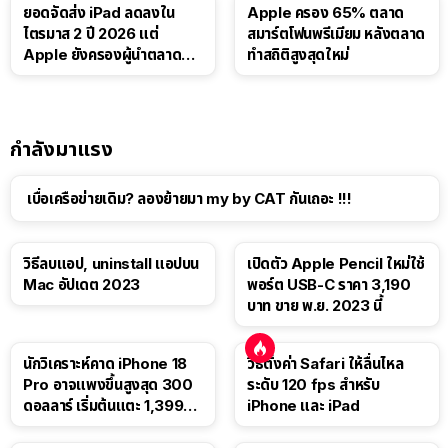
ยอดจัดส่ง iPad ลดลงใน
Apple ครอง 65% ตลาด
ไตรมาส 2 ปี 2026 แต่
สมาร์ตโฟนพรีเมียม หลังตลาด
Apple ยังครองผู้นำตลาด
ทำสถิติสูงสุดใหม่
แท็บเล็ต
กำลังมาแรง
เบื่อเครือข่ายเดิม? ลองย้ายมา my by CAT กันเถอะ !!!
วิธีลบแอป, uninstall แอปบน
เปิดตัว Apple Pencil ใหม่ใช้
Mac อัปเดต 2023
พอร์ต USB-C ราคา 3,190
บาท ขาย พ.ย. 2023 นี้
นักวิเคราะห์คาด iPhone 18
วิธีตั้งค่า Safari ให้ลื่นไหล
Pro อาจแพงขึ้นสูงสุด 300
ระดับ 120 fps สำหรับ
ดอลลาร์ เริ่มต้นแตะ 1,399
iPhone และ iPad
ดอลลาร์