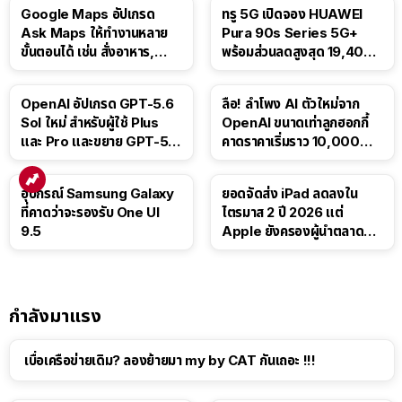
Google Maps อัปเกรด
ทรู 5G เปิดจอง HUAWEI
Ask Maps ให้ทำงานหลาย
Pura 90s Series 5G+
ขั้นตอนได้ เช่น สั่งอาหาร,
พร้อมส่วนลดสูงสุด 19,400
ติดตามขนส่งสาธารณะ
บาท
OpenAI อัปเกรด GPT-5.6
ลือ! ลำโพง AI ตัวใหม่จาก
Sol ใหม่ สำหรับผู้ใช้ Plus
OpenAI ขนาดเท่าลูกฮอกกี้
และ Pro และขยาย GPT-5.6
คาดราคาเริ่มราว 10,000
Luna ให้ผู้ใช้ฟรี
บาท
อุปกรณ์ Samsung Galaxy
ยอดจัดส่ง iPad ลดลงใน
ที่คาดว่าจะรองรับ One UI
ไตรมาส 2 ปี 2026 แต่
9.5
Apple ยังครองผู้นำตลาด
แท็บเล็ต
กำลังมาแรง
เบื่อเครือข่ายเดิม? ลองย้ายมา my by CAT กันเถอะ !!!