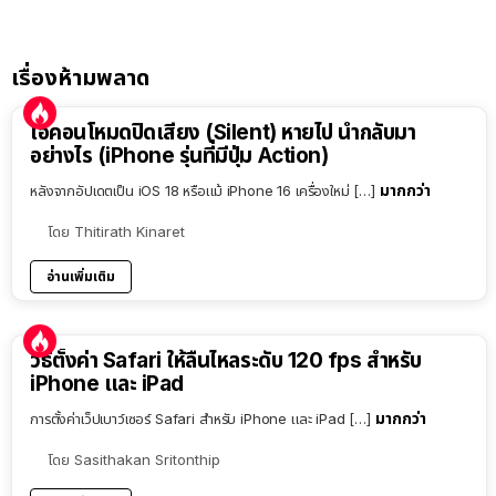
เรื่องห้ามพลาด
ไอคอนโหมดปิดเสียง (Silent) หายไป นำกลับมา
อย่างไร (iPhone รุ่นที่มีปุ่ม Action)
มากกว่า
หลังจากอัปเดตเป็น iOS 18 หรือแม้ iPhone 16 เครื่องใหม่ […]
โดย
Thitirath Kinaret
อ่านเพิ่มเติม
วิธีตั้งค่า Safari ให้ลื่นไหลระดับ 120 fps สำหรับ
iPhone และ iPad
มากกว่า
การตั้งค่าเว็ปเบาว์เซอร์ Safari สำหรับ iPhone และ iPad […]
โดย
Sasithakan Sritonthip