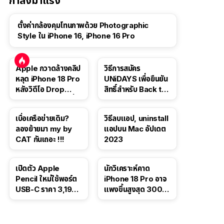
กำลังมาแรง
ตั้งค่ากล้องคุมโทนภาพด้วย Photographic
Style ใน iPhone 16, iPhone 16 Pro
Apple กวาดล้างคลิป
วิธีการสมัคร
หลุด iPhone 18 Pro
UNiDAYS เพื่อยืนยัน
หลังวิดีโอ Drop
สิทธิ์สำหรับ Back to
Test ปลิวหายจากสื่อ
School 2565
โซเชียล
เบื่อเครือข่ายเดิม?
วิธีลบแอป, uninstall
ลองย้ายมา my by
แอปบน Mac อัปเดต
CAT กันเถอะ !!!
2023
เปิดตัว Apple
นักวิเคราะห์คาด
Pencil ใหม่ใช้พอร์ต
iPhone 18 Pro อาจ
USB-C ราคา 3,190
แพงขึ้นสูงสุด 300
บาท ขาย พ.ย. 2023
ดอลลาร์ เริ่มต้นแตะ
นี้
1,399 ดอลลาร์