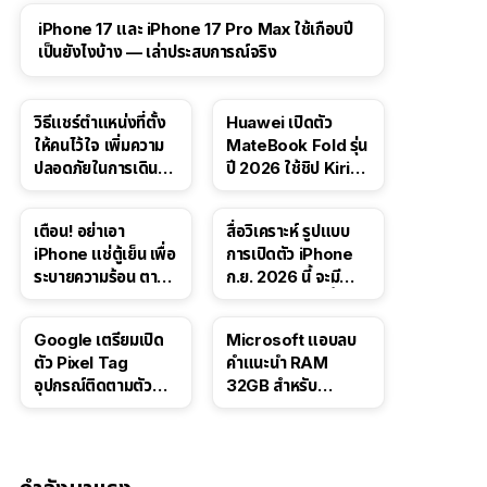
41:47
iPhone 17 และ iPhone 17 Pro Max ใช้เกือบปี
เป็นยังไงบ้าง — เล่าประสบการณ์จริง
วิธีแชร์ตำแหน่งที่ตั้ง
Huawei เปิดตัว
ให้คนไว้ใจ เพิ่มความ
MateBook Fold รุ่น
ปลอดภัยในการเดิน
ปี 2026 ใช้ชิป Kirin
ทาง สำหรับ iPhone,
X90 Plus
iPad
เตือน! อย่าเอา
สื่อวิเคราะห์ รูปแบบ
iPhone แช่ตู้เย็น เพื่อ
การเปิดตัว iPhone
ระบายความร้อน ตาม
ก.ย. 2026 นี้ จะมี
คำแนะนำใน TikTok
“ชีวิตชีวา” มากขึ้น
Google เตรียมเปิด
Microsoft แอบลบ
ตัว Pixel Tag
คำแนะนำ RAM
อุปกรณ์ติดตามตัว
32GB สำหรับ
ราคาเดียวกับ AirTag
Windows 11 ออก
จากเว็บตัวเอง