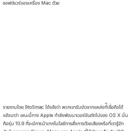
ซอฟต์แวร์ของเครื่อง Mac ด้วย
รายงานโดย 9to5mac ได้แจ้งว่า พวกเขารับข่าวจากแหล่งที่ืเชื่อถือได้
แจ้งมาว่า ขณะนี้ทาง Apple กำลังพัฒนาเวอร์ชันถัดไปของ OS X นั่น
คือรุ่น 10.9 ที่จะมีการนำเทคโนโลยีการสั่งการด้วยเสียงหรือที่เรารู้จัก