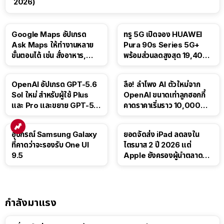
2026)
Google Maps อัปเกรด
ทรู 5G เปิดจอง HUAWEI
Ask Maps ให้ทำงานหลาย
Pura 90s Series 5G+
ขั้นตอนได้ เช่น สั่งอาหาร,
พร้อมส่วนลดสูงสุด 19,400
ติดตามขนส่งสาธารณะ
บาท
OpenAI อัปเกรด GPT-5.6
ลือ! ลำโพง AI ตัวใหม่จาก
Sol ใหม่ สำหรับผู้ใช้ Plus
OpenAI ขนาดเท่าลูกฮอกกี้
และ Pro และขยาย GPT-5.6
คาดราคาเริ่มราว 10,000
Luna ให้ผู้ใช้ฟรี
บาท
อุปกรณ์ Samsung Galaxy
ยอดจัดส่ง iPad ลดลงใน
ที่คาดว่าจะรองรับ One UI
ไตรมาส 2 ปี 2026 แต่
9.5
Apple ยังครองผู้นำตลาด
แท็บเล็ต
กำลังมาแรง