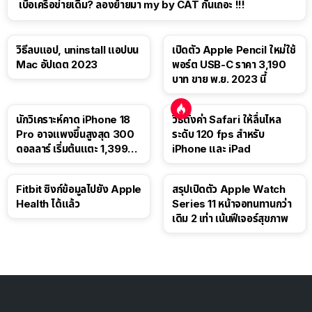
เบื่อเครือข่ายเดิม? ลองย้ายมา my by CAT กันเถอะ !!!
วิธีลบแอป, uninstall แอปบน
เปิดตัว Apple Pencil ใหม่ใช้
Mac อัปเดต 2023
พอร์ต USB-C ราคา 3,190
บาท ขาย พ.ย. 2023 นี้
นักวิเคราะห์คาด iPhone 18
วิธีตั้งค่า Safari ให้ลื่นไหล
Pro อาจแพงขึ้นสูงสุด 300
ระดับ 120 fps สำหรับ
ดอลลาร์ เริ่มต้นแตะ 1,399
iPhone และ iPad
ดอลลาร์
Fitbit ซิงก์ข้อมูลไปยัง Apple
สรุปเปิดตัว Apple Watch
Health ได้แล้ว
Series 11 หน้าจอทนทานกว่า
เดิม 2 เท่า เน้นฟีเจอร์สุขภาพ