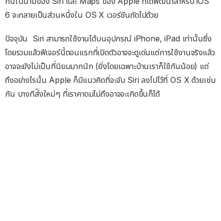
กันในนามของ Siri และ Maps ของ Apple ที่ได้พัฒนาสำหรับ iOS
6 จะกลายเป็นส่วนหนึ่งใน OS X เวอร์ชันถัดไปด้วย
ปัจจุบัน Siri สามารถใช้งานได้บนอุปกรณ์ iPhone, iPad เท่านั้นซึ่ง
โดยรวมแล้วฟีเจอร์นี้ตอนแรกที่เปิดตัวอาจจะดูเด่นแต่การใช้งานจริงแล้ว
อาจจะยังไม่เป็นที่นิยมมากนัก (ยิ่งโดยเฉพาะบ้านเราก็ใช้กันน้อย) แต่
ถึงอย่างไรนั้น Apple ก็มีแนวคิดที่จะจับ Siri ลงไปไว้ที่ OS X ด้วยเช่น
กัน บางทีส่ิงใหม่ๆ ที่เราคาดมไม่ถึงอาจจะเกิดขึ้นก็ได้