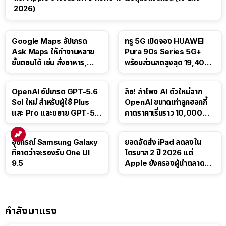
2026)
Google Maps อัปเกรด
ทรู 5G เปิดจอง HUAWEI
Ask Maps ให้ทำงานหลาย
Pura 90s Series 5G+
ขั้นตอนได้ เช่น สั่งอาหาร,
พร้อมส่วนลดสูงสุด 19,400
ติดตามขนส่งสาธารณะ
บาท
OpenAI อัปเกรด GPT-5.6
ลือ! ลำโพง AI ตัวใหม่จาก
Sol ใหม่ สำหรับผู้ใช้ Plus
OpenAI ขนาดเท่าลูกฮอกกี้
และ Pro และขยาย GPT-5.6
คาดราคาเริ่มราว 10,000
Luna ให้ผู้ใช้ฟรี
บาท
อุปกรณ์ Samsung Galaxy
ยอดจัดส่ง iPad ลดลงใน
ที่คาดว่าจะรองรับ One UI
ไตรมาส 2 ปี 2026 แต่
9.5
Apple ยังครองผู้นำตลาด
แท็บเล็ต
กำลังมาแรง