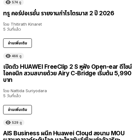
574
ดู
ทรู คอร์ปอเรชั่น รายงานกำไรไตรมาส 2 ปี 2026
โดย
Thitirath Kinaret
5 วันที่แล้ว
อ่านเพิ่มเติม
466
ดู
เปิดตัว HUAWEI FreeClip 2 S หูฟัง Open-ear ดีไซน์
ไอคอนิก สวมสบายด้วย Airy C-Bridge เริ่มต้น 5,990
บาท
โดย
Nattida Suriyodara
5 วันที่แล้ว
อ่านเพิ่มเติม
529
ดู
AIS Business ผนึก Huawei Cloud ลงนาม MOU
ผสานคลาวด์ระดับโลก และโซลูชันส์เชื่อมต่ออัจฉริยะ