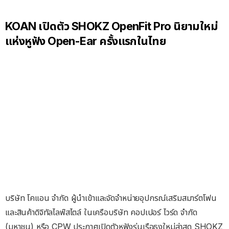
KOAN เปิดตัว SHOKZ OpenFit Pro นิยามใหม่
แห่งหูฟัง Open-Ear ครั้งแรกในไทย
บริษัท โคแอน จำกัด ผู้นำเข้าและจัดจำหน่ายอุปกรณ์เสริมสมาร์ตโฟน
และสินค้าดิจิทัลไลฟ์สไตล์ ในเครือบริษัท คอปเปอร์ ไวร์ด จำกัด
(มหาชน) หรือ CPW ประกาศเปิดตัวหูฟังรุ่นเรือธงใหม่ล่าสุด SHOKZ