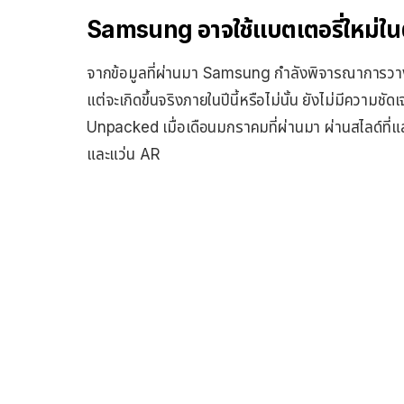
Samsung อาจใช้แบตเตอรี่ใหม่ใ
จากข้อมูลที่ผ่านมา Samsung กำลังพิจารณาการว
แต่จะเกิดขึ้นจริงภายในปีนี้หรือไม่นั้น ยังไม่มีความ
Unpacked เมื่อเดือนมกราคมที่ผ่านมา ผ่านสไลด์ที่แสด
และแว่น AR