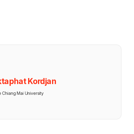
taphat Kordjan
e Chiang Mai University