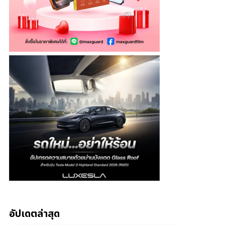
อัปเดตล่าสุด