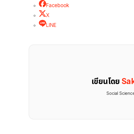
Facebook
X
LINE
เขียนโดย
Sak
Social Scienc