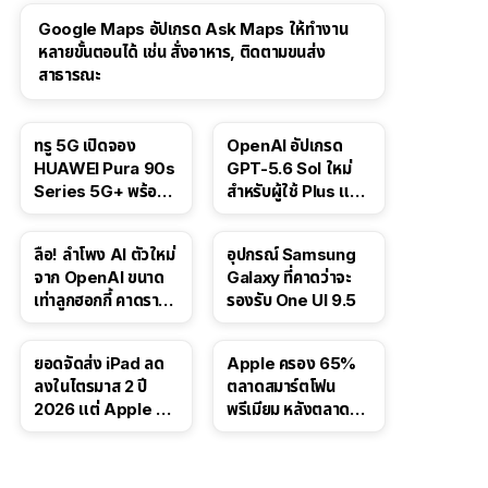
Google Maps อัปเกรด Ask Maps ให้ทำงาน
หลายขั้นตอนได้ เช่น สั่งอาหาร, ติดตามขนส่ง
สาธารณะ
ทรู 5G เปิดจอง
OpenAI อัปเกรด
HUAWEI Pura 90s
GPT-5.6 Sol ใหม่
Series 5G+ พร้อม
สำหรับผู้ใช้ Plus และ
ส่วนลดสูงสุด 19,400
Pro และขยาย GPT-
บาท
5.6 Luna ให้ผู้ใช้ฟรี
ลือ! ลำโพง AI ตัวใหม่
อุปกรณ์ Samsung
จาก OpenAI ขนาด
Galaxy ที่คาดว่าจะ
เท่าลูกฮอกกี้ คาดราคา
รองรับ One UI 9.5
เริ่มราว 10,000 บาท
ยอดจัดส่ง iPad ลด
Apple ครอง 65%
ลงในไตรมาส 2 ปี
ตลาดสมาร์ตโฟน
2026 แต่ Apple ยัง
พรีเมียม หลังตลาดทำ
ครองผู้นำตลาด
สถิติสูงสุดใหม่
แท็บเล็ต