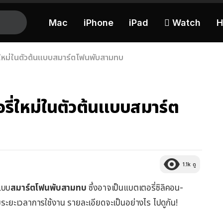
Mac
iPhone
iPad
 Watch
H
ใหม่ในตัวต้นแบบสมาร์ตโฟนพับสามทบ
ี่ใหม่ในตัวต้นแบบสมาร์ต
1.1k
ดู
แบบ
สมาร์ตโฟนพับสามทบ
ซึ่งอาจเป็นแบตเตอรี่ซิลิคอน-
ระยะเวลาการใช้งาน รายละเอียดจะเป็นอย่างไร ไปดูกัน!