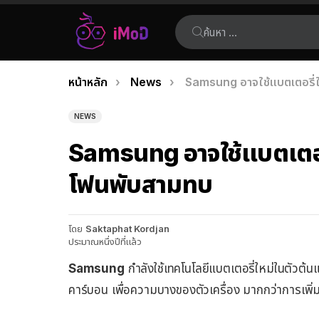
ค้นหา:
คุณอยู่ที่นี่:
หน้าหลัก
News
Samsung อาจใช้แบตเตอรี่
เรื่อง
ล่าสุด
NEWS
Samsung อาจใช้แบตเตอร
โฟนพับสามทบ
โดย
Saktaphat Kordjan
ประมาณหนึ่งปีที่แล้ว
Samsung
กำลังใช้เทคโนโลยีแบตเตอรี่ใหม่ในตัวต้น
คาร์บอน เพื่อความบางของตัวเครื่อง มากกว่าการเพิ่ม