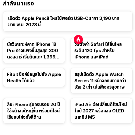
กำลังมาแรง
เปิดตัว Apple Pencil ใหม่ใช้พอร์ต USB-C ราคา 3,190 บาท
ขาย พ.ย. 2023 นี้
นักวิเคราะห์คาด iPhone 18
วิธีตั้งค่า Safari ให้ลื่นไหล
Pro อาจแพงขึ้นสูงสุด 300
ระดับ 120 fps สำหรับ
ดอลลาร์ เริ่มต้นแตะ 1,399
iPhone และ iPad
ดอลลาร์
Fitbit ซิงก์ข้อมูลไปยัง Apple
สรุปเปิดตัว Apple Watch
Health ได้แล้ว
Series 11 หน้าจอทนทานกว่า
เดิม 2 เท่า เน้นฟีเจอร์สุขภาพ
ลือ iPhone รุ่นครบรอบ 20 ปี
iPad Air จ่อเปลี่ยนดีไซน์ใหม่
ใช้หน้าจอใหญ่ขึ้น พร้อมดีไซน์
ในปี 2027 พร้อมจอ OLED
ไร้ขอบโค้งทั้งสี่ด้าน
และชิป M5