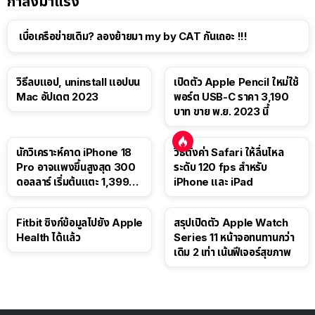
กำลังมาแรง
เบื่อเครือข่ายเดิม? ลองย้ายมา my by CAT กันเถอะ !!!
วิธีลบแอป, uninstall แอปบน
เปิดตัว Apple Pencil ใหม่ใช้
Mac อัปเดต 2023
พอร์ต USB-C ราคา 3,190
บาท ขาย พ.ย. 2023 นี้
นักวิเคราะห์คาด iPhone 18
วิธีตั้งค่า Safari ให้ลื่นไหล
Pro อาจแพงขึ้นสูงสุด 300
ระดับ 120 fps สำหรับ
ดอลลาร์ เริ่มต้นแตะ 1,399
iPhone และ iPad
ดอลลาร์
Fitbit ซิงก์ข้อมูลไปยัง Apple
สรุปเปิดตัว Apple Watch
Health ได้แล้ว
Series 11 หน้าจอทนทานกว่า
เดิม 2 เท่า เน้นฟีเจอร์สุขภาพ