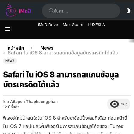
ค้นหา:
ส
ผิ
iMoD Drive
Max Guard
LUXESLA
เมนู
เรื่อง
คุณอยู่ที่นี่:
หน้าหลัก
News
Safari ใน iOS 8 สามารถสแกนข้อมูลบัตรเครดิตได้แล้ว
ล่าสุด
NEWS
Safari ใน iOS 8 สามารถสแกนข้อมูล
บัตรเครดิตได้แล้ว
โดย
Attapon Thaphaengphan
1k
ดู
12 ปีที่แล้ว
ฟีเจอร์ใหม่น่าสนใจใน iOS 8 สำหรับขาช้อปปิ้งเลยทีเดียว ก่อนหน้านี้
ใน iOS 7 แอปเปิลเพิ่มฟีเจอร์ในการสแกนข้อมูลโค้ดของ iTunes