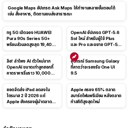
Google Maps อัปเกรด Ask Maps ให้ทำงานหลายขั้นตอนได้
เช่น สั่งอาหาร, ติดตามขนส่งสาธารณะ
ทรู 5G เปิดจอง HUAWEI
OpenAI อัปเกรด GPT-5.6
Pura 90s Series 5G+
Sol ใหม่ สำหรับผู้ใช้ Plus
พร้อมส่วนลดสูงสุด 19,400
และ Pro และขยาย GPT-5.6
บาท
Luna ให้ผู้ใช้ฟรี
ลือ! ลำโพง AI ตัวใหม่จาก
อุปกรณ์ Samsung Galaxy
OpenAI ขนาดเท่าลูกฮอกกี้
ที่คาดว่าจะรองรับ One UI
คาดราคาเริ่มราว 10,000
9.5
บาท
ยอดจัดส่ง iPad ลดลงใน
Apple ครอง 65% ตลาด
ไตรมาส 2 ปี 2026 แต่
สมาร์ตโฟนพรีเมียม หลังตลาด
Apple ยังครองผู้นำตลาด
ทำสถิติสูงสุดใหม่
แท็บเล็ต