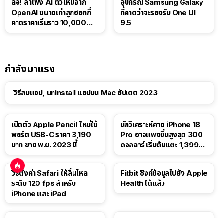
ลือ! ลำโพง AI ตัวใหม่จาก
อุปกรณ์ Samsung Galaxy
OpenAI ขนาดเท่าลูกฮอกกี้
ที่คาดว่าจะรองรับ One UI
คาดราคาเริ่มราว 10,000
9.5
บาท
กำลังมาแรง
วิธีลบแอป, uninstall แอปบน Mac อัปเดต 2023
เปิดตัว Apple Pencil ใหม่ใช้
นักวิเคราะห์คาด iPhone 18
พอร์ต USB-C ราคา 3,190
Pro อาจแพงขึ้นสูงสุด 300
บาท ขาย พ.ย. 2023 นี้
ดอลลาร์ เริ่มต้นแตะ 1,399
ดอลลาร์
วิธีตั้งค่า Safari ให้ลื่นไหล
Fitbit ซิงก์ข้อมูลไปยัง Apple
ระดับ 120 fps สำหรับ
Health ได้แล้ว
iPhone และ iPad