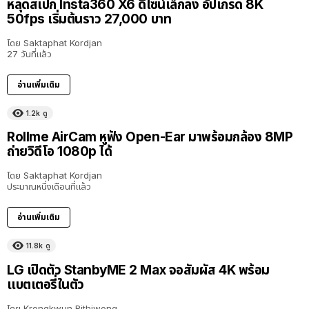
หลุดสเปก Insta360 X6 ดีไซน์เล็กลง อัปเกรด 8K
50fps เริ่มต้นราว 27,000 บาท
โดย
Saktaphat Kordjan
27 วันที่แล้ว
อ่านเพิ่มเติม
1.2k
ดู
Rollme AirCam หูฟัง Open-Ear มาพร้อมกล้อง 8MP
ถ่ายวิดีโอ 1080p ได้
โดย
Saktaphat Kordjan
ประมาณหนึ่งเดือนที่แล้ว
อ่านเพิ่มเติม
11.8k
ดู
LG เปิดตัว StanbyME 2 Max จอสัมผัส 4K พร้อม
แบตเตอรี่ในตัว
โดย
Krongkwun Rithiwong