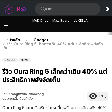
ค้นหา:
ส
ผิ
iMoD Drive
Max Guard
LUXESLA
เมนู
เรื่อง
คุณอยู่ที่นี่:
หน้าหลัก
Gadget
รีวิว Oura Ring 5 เล็กกว่าเดิม 40% แต่ประสิทธิภาพยังจัด
ล่าสุด
เต็ม
GADGET
NEWS
รีวิว Oura Ring 5 เล็กกว่าเดิม 40% แต่
ประสิทธิภาพยังจัดเต็ม
โดย
Krongkwun Rithiwong
1.7k
ดู
ประมาณหนึ่งเดือนที่แล้ว
Oura Ring 5 แหวนอัจฉริยะรุ่นใหม่ที่มาพร้อมขนาดเล็กลงถึง 40%