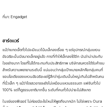
ที่มา: Engadget
ฮาร์ดแวร์
แม้ว่าแกดเจ็ตทั่วไปจะมีแนวโน้มเล็กลงเรื่อย ๆ แต่อุปกรณ์กลุ่มแหวน
อัจฉริยะนั้นมีขนาดเล็กอยู่แล้ว การที่ทำให้เล็กลงได้อีก นับว่าน่าประทับ
ใจอย่างมาก โดยที่ไม่ได้กระทบกับประสิทธิภาพ บริษัทสมควรได้รับคำชม
สำหรับความพยายามระดับนี้ แน่นอนว่ากลุ่มเป้าหมายหลักคือกลุ่มคนที่
ชอบไอเดียของแหวนอัจฉริยะแต่รู้สึกว่ารุ่นเดิมนั้นใหญ่เกินไปสำหรับคน
ที่นิ้วเล็ก ๆ แม้ว่าโดยรวอาจจะยังไม่เหมือนแหวนธรรมดา แฟชันทั่วไป
100% แต่ก็ดูธรรมชาติมากขึ้น ระดับที่คนทั่วไปน่าจะไม่สังเกต
ในแง่ของฟีเจอร์ ไม่ค่อยมีอะไรใหม่ให้พูดถึงมากนัก ไม่ใช่เพราะ Oura