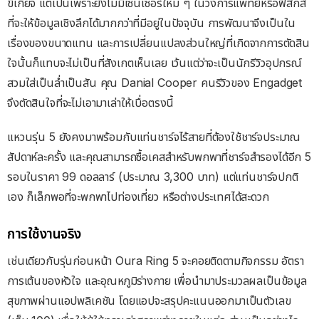
ขี้เกียจ แต่เป็นเพราะยังไม่มีเซ็นเซอร์ใหม่ ๆ ในวงการแพทย์หรือฟิสิกส์
ที่จะให้ข้อมูลเชิงลึกได้มากกว่าที่มีอยู่ในปัจจุบัน การพัฒนาจึงเป็นใน
เรื่องของขนาดแทน และการเปลี่ยนแปลงส่วนใหญ่ที่เกิดจากการตัดสิน
ใจนั้นก็แทบจะไม่เป็นที่สังเกตเห็นเลย เว้นแต่ว่าจะเป็นนักรีวิวอุปกรณ์
สวมใส่เป็นล่ำเป็นสัน คุณ Danial Cooper คนรีวิวของ Engadget
จึงตัดสินใจที่จะไม่เอามาเล่าให้เบื่อตรงนี้
แหวนรุ่น 5 ยังคงมาพร้อมกับแท่นชาร์จไร้สายที่ต้องใช้ชาร์จประมาณ
สัปดาห์ละครั้ง และคุณสามารถซื้อเคสสำหรับพกพาที่ชาร์จสำรองได้อีก 5
รอบในราคา 99 ดอลลาร์ (ประมาณ 3,300 บาท) แต่แท่นชาร์จปกติ
เอง ก็เล็กพอที่จะพกพาไปท่องเที่ยว หรือต่างประเทศได้สะดวก
การใช้งานจริง
เช่นเดียวกับรุ่นก่อนหน้า Oura Ring 5 จะคอยติดตามกิจกรรม อัตรา
การเต้นของหัวใจ และอุณหภูมิร่างกาย เพื่อนำมาประมวลผลเป็นข้อมูล
สุขภาพผ่านแอปพลิเคชัน โดยแอปจะสรุปคะแนนออกมาเป็นตัวเลข