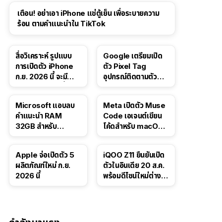
เตือน! อย่าเอา iPhone แช่ตู้เย็น เพื่อระบายความ
ร้อน ตามคำแนะนำใน TikTok
สื่อวิเคราะห์ รูปแบบ
Google เตรียมเปิด
การเปิดตัว iPhone
ตัว Pixel Tag
ก.ย. 2026 นี้ จะมี
อุปกรณ์ติดตามตัว
“ชีวิตชีวา” มากขึ้น
ราคาเดียวกับ AirTag
Microsoft แอบลบ
Meta เปิดตัว Muse
คำแนะนำ RAM
Code เอเจนต์เขียน
32GB สำหรับ
โค้ดสำหรับ macOS
Windows 11 ออก
และ Linux
จากเว็บตัวเอง
Apple จ่อเปิดตัว 5
iQOO Z11 ยืนยันเปิด
ผลิตภัณฑ์ใหม่ ก.ย.
ตัวในอินเดีย 20 ส.ค.
2026 นี้
พร้อมดีไซน์ใหม่ต่าง
จากรุ่นจีน