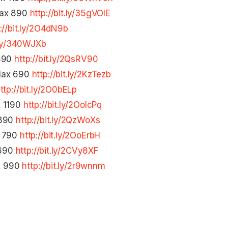
Max 890
http://bit.ly/35gVOlE
://bit.ly/2O4dN9b
t.ly/340WJXb
 890
http://bit.ly/2QsRV90
Max 690
http://bit.ly/2KzTezb
ttp://bit.ly/2O0bELp
x 1190
http://bit.ly/2OolcPq
 890
http://bit.ly/2QzWoXs
x 790
http://bit.ly/2OoErbH
 690
http://bit.ly/2CVy8XF
ax 990
http://bit.ly/2r9wnnm