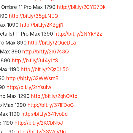
d Ombre 11 Pro Max 1790
http://bit.ly/2CYG7Dk
1490
http://bit.ly/35gLNEQ
Max 1090
http://bit.ly/2KBgjl1
etails) 11 Pro Max 1390
http://bit.ly/2NYkY2z
 Pro Max 890
http://bit.ly/2OueDLa
o Max 890
http://bit.ly/2r67s3Q
x 890
http://bit.ly/344yLtS
 Max 1190
http://bit.ly/2Qz0L50
190
http://bit.ly/32WWsmB
190
http://bit.ly/2rYsulw
 Pro Max 1290
http://bit.ly/2qhOXtp
Pro Max 1290
http://bit.ly/37lFDoG
 Max 1190
http://bit.ly/341voEd
x 1190
http://bit.ly/2KCbN5J
ax 1190
http://bit.ly/33WnV9n