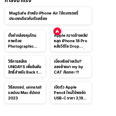
กำลังมาแรง
MagSafe สำหรับ iPhone Air ใช้แบตเตอรี่
ประเภทเดียวกับตัวเครื่อง
ตั้งค่ากล้องคุมโทน
Apple กวาดล้างคลิป
ภาพด้วย
หลุด iPhone 18 Pro
Photographic
หลังวิดีโอ Drop
Style ใน iPhone 16,
Test ปลิวหายจากสื่อ
iPhone 16 Pro
โซเชียล
วิธีการสมัคร
เบื่อเครือข่ายเดิม?
UNiDAYS เพื่อยืนยัน
ลองย้ายมา my by
สิทธิ์สำหรับ Back to
CAT กันเถอะ !!!
School 2565
วิธีลบแอป, uninstall
เปิดตัว Apple
แอปบน Mac อัปเดต
Pencil ใหม่ใช้พอร์ต
2023
USB-C ราคา 3,190
บาท ขาย พ.ย. 2023
นี้