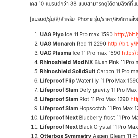
เคส 10 แบรนด์กว่า 38 แบบสามารถดูได้ตามลิงก์ที่แนบ
[แบรนด์/รุ่น/สี/สำหรับ iPhone รุ่น/ราคา/ลิงก์การสั่งซ
UAG Plyo
Ice 11 Pro max 1590
http://bi
UAG Monarch
Red 11 2290
http://bit.
UAG Plasma
Ice 11 Pro max 1590
http:/
Rhinoshield
Mod NX
Blush Pink 11 Pro
Rhinoshield SolidSuit
Carbon 11 Pro m
Lifeproof Flip
Water lily 11 Pro Max 15
Lifeproof Slam
Defy gravity 11 Pro Ma
Lifeproof Slam
Riot 11 Pro Max 1290
htt
Lifeproof Slam
Hopscotch 11 Pro Max 
Lifeproof Next
Blueberry frost 11 Pro 
Lifeproof Next
Black Crystal 11 Pro M
Otterbox Symmetry
Aspen Gleam 11 P