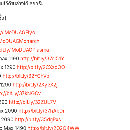
ไว้ด้านล่างได้เลยครับ
ื้อ]
t.ly/iMoDUAGPlyo
ly/iMoDUAGMonarch
/bit.ly/iMoDUAGPlasma
 max 1190
http://bit.ly/37cl51Y
ax 1290
http://bit.ly/2CXzdOO
90
http://bit.ly/32YChVp
x 1290
http://bit.ly/2Xy3X2j
p://bit.ly/37kNGCv
1290
http://bit.ly/32ZUL7V
Max 2090
http://bit.ly/37hAbDr
ax 2090
http://bit.ly/35dgPxs
ro Max 1490
http://bit.ly/2O2Q4WW