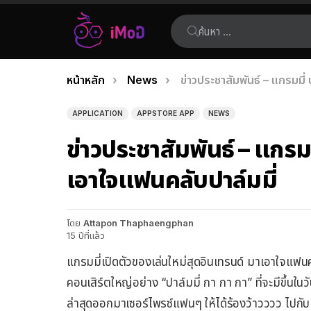
ค้นหา:
คุณอยู่ที่นี่:
หน้าหลัก
News
ข่าวประชาสัมพันธ์ – แกรมมี่
เรื่อง
ล่าสุด
APPLICATION
APPSTORE APP
NEWS
ข่าวประชาสัมพันธ์ – แกรม
เอาใจแฟนคลับปาล์มมี่
โดย
Attapon Thaphaengphan
15 ปีที่แล้ว
แกรมมี่เปิดตัวของเล่นใหม่สุดอินเทรนด์ มาเอาใจแฟนค
คอนเสิร์ตใหญ่อย่าง “ปาล์มมี่ กา กา กา” ที่จะมีขึ้นใน
ล่าสุดออกมาเซอร์ไพรซ์แฟนๆ ให้ได้ร้องว้าวววว ไปกั