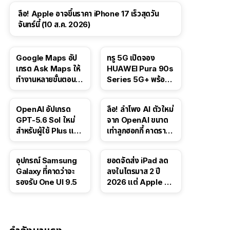
ลือ! Apple อาจขึ้นราคา iPhone 17 เร็วสุดวัน
จันทร์นี้ (10 ส.ค. 2026)
Google Maps อัป
ทรู 5G เปิดจอง
เกรด Ask Maps ให้
HUAWEI Pura 90s
ทำงานหลายขั้นตอนได้
Series 5G+ พร้อม
เช่น สั่งอาหาร,
ส่วนลดสูงสุด 19,400
ติดตามขนส่ง
บาท
OpenAI อัปเกรด
ลือ! ลำโพง AI ตัวใหม่
สาธารณะ
GPT-5.6 Sol ใหม่
จาก OpenAI ขนาด
สำหรับผู้ใช้ Plus และ
เท่าลูกฮอกกี้ คาดราคา
Pro และขยาย GPT-
เริ่มราว 10,000 บาท
5.6 Luna ให้ผู้ใช้ฟรี
อุปกรณ์ Samsung
ยอดจัดส่ง iPad ลด
Galaxy ที่คาดว่าจะ
ลงในไตรมาส 2 ปี
รองรับ One UI 9.5
2026 แต่ Apple ยัง
ครองผู้นำตลาด
แท็บเล็ต