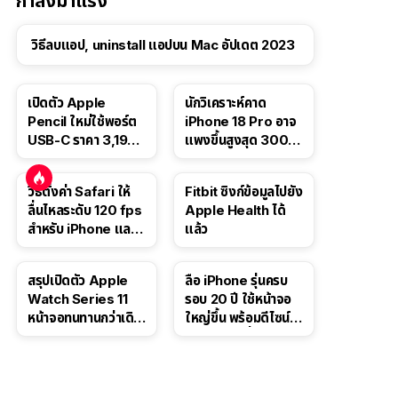
กำลังมาแรง
วิธีลบแอป, uninstall แอปบน Mac อัปเดต 2023
เปิดตัว Apple
นักวิเคราะห์คาด
Pencil ใหม่ใช้พอร์ต
iPhone 18 Pro อาจ
USB-C ราคา 3,190
แพงขึ้นสูงสุด 300
บาท ขาย พ.ย. 2023
ดอลลาร์ เริ่มต้นแตะ
นี้
1,399 ดอลลาร์
วิธีตั้งค่า Safari ให้
Fitbit ซิงก์ข้อมูลไปยัง
ลื่นไหลระดับ 120 fps
Apple Health ได้
สำหรับ iPhone และ
แล้ว
iPad
สรุปเปิดตัว Apple
ลือ iPhone รุ่นครบ
Watch Series 11
รอบ 20 ปี ใช้หน้าจอ
หน้าจอทนทานกว่าเดิม
ใหญ่ขึ้น พร้อมดีไซน์ไร้
2 เท่า เน้นฟีเจอร์
ขอบโค้งทั้งสี่ด้าน
สุขภาพ