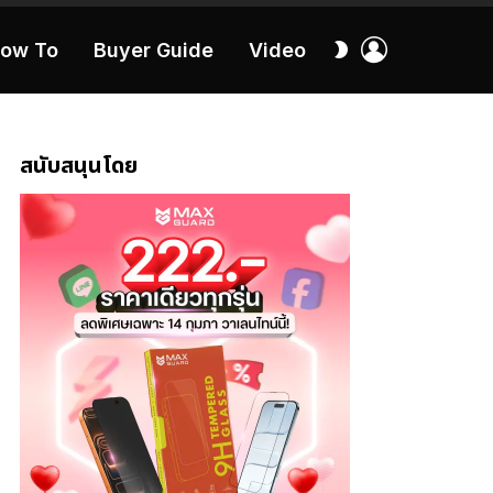
เข้า
สลับ
ow To
Buyer Guide
Video
สู่
ผิว
ระบบ
40:16
สนับสนุนโดย