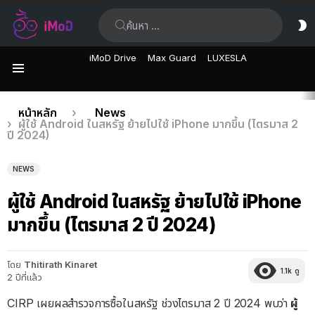
ค้นหา:
ส
ผิ
iMoD Drive
Max Guard
LUXESLA
เมนู
เรื่อง
คุณอยู่ที่นี่:
หน้าหลัก
News
ผู้ใช้ Android ในสหรัฐ ย้ายไปใช้ iPhone มากขึ้น (ไตรมาส 2
ล่าสุด
ปี 2024)
NEWS
ผู้ใช้ Android ในสหรัฐ ย้ายไปใช้ iPhone
มากขึ้น (ไตรมาส 2 ปี 2024)
โดย
Thitirath Kinaret
1.1k
ดู
2 ปีที่แล้ว
CIRP เผยผลสำรวจการซื้อในสหรัฐ ช่วงไตรมาส 2 ปี 2024 พบว่า
ผู้