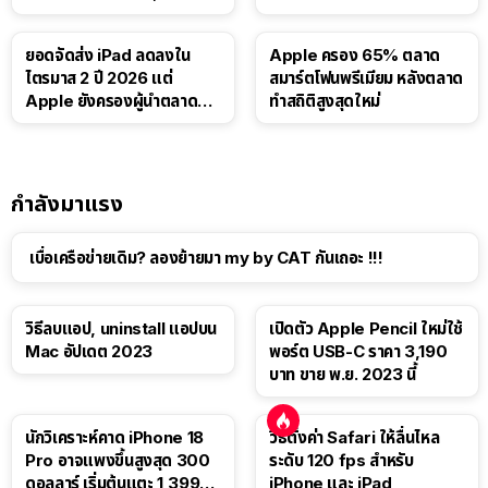
บาท
ยอดจัดส่ง iPad ลดลงใน
Apple ครอง 65% ตลาด
ไตรมาส 2 ปี 2026 แต่
สมาร์ตโฟนพรีเมียม หลังตลาด
Apple ยังครองผู้นำตลาด
ทำสถิติสูงสุดใหม่
แท็บเล็ต
กำลังมาแรง
เบื่อเครือข่ายเดิม? ลองย้ายมา my by CAT กันเถอะ !!!
วิธีลบแอป, uninstall แอปบน
เปิดตัว Apple Pencil ใหม่ใช้
Mac อัปเดต 2023
พอร์ต USB-C ราคา 3,190
บาท ขาย พ.ย. 2023 นี้
นักวิเคราะห์คาด iPhone 18
วิธีตั้งค่า Safari ให้ลื่นไหล
Pro อาจแพงขึ้นสูงสุด 300
ระดับ 120 fps สำหรับ
ดอลลาร์ เริ่มต้นแตะ 1,399
iPhone และ iPad