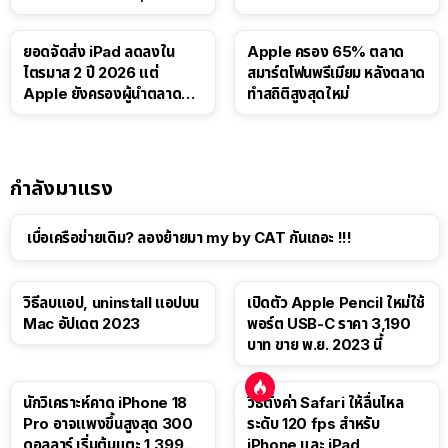
บาท
ยอดจัดส่ง iPad ลดลงใน
Apple ครอง 65% ตลาด
ไตรมาส 2 ปี 2026 แต่
สมาร์ตโฟนพรีเมียม หลังตลาด
Apple ยังครองผู้นำตลาด
ทำสถิติสูงสุดใหม่
แท็บเล็ต
กำลังมาแรง
เบื่อเครือข่ายเดิม? ลองย้ายมา my by CAT กันเถอะ !!!
วิธีลบแอป, uninstall แอปบน
เปิดตัว Apple Pencil ใหม่ใช้
Mac อัปเดต 2023
พอร์ต USB-C ราคา 3,190
บาท ขาย พ.ย. 2023 นี้
นักวิเคราะห์คาด iPhone 18
วิธีตั้งค่า Safari ให้ลื่นไหล
Pro อาจแพงขึ้นสูงสุด 300
ระดับ 120 fps สำหรับ
ดอลลาร์ เริ่มต้นแตะ 1,399
iPhone และ iPad