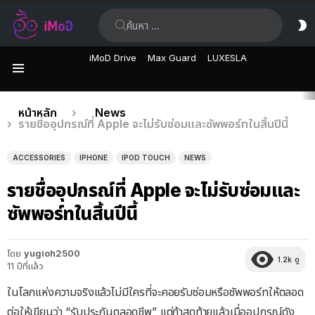
ค้นหา:
ส
ผิ
iMoD Drive
Max Guard
LUXESLA
เมนู
เรื่อง
คุณอยู่ที่นี่:
หน้าหลัก
News
รายชื่ออุปกรณ์ที่ Apple จะไม่รับซ่อมและซัพพอร์ทในสิ้นปีนี้
ล่าสุด
ACCESSORIES
IPHONE
IPOD TOUCH
NEWS
รายชื่ออุปกรณ์ที่ Apple จะไม่รับซ่อมและ
ซัพพอร์ทในสิ้นปีนี้
โดย
yugioh2500
1.2k
ดู
11 ปีที่แล้ว
ในโลกแห่งความจริงแล้วไม่มีใครที่จะคอยรับซ่อมหรือซัพพอร์ทให้ตลอด
ต่อให้เขียนว่า “รับประกันตลอดชีพ” แต่ถ้าสุดท้ายแล้วเมื่ออุปกรณ์ดัง