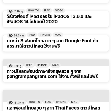
HOW TO
IPAD
VIDEO
51.8k
ดู
วิธีลงฟอนต์ iPad รองรับ iPadOS 13.6.x และ
iPadOS 14 อัปเดตปี 2020
IPAD
IPHONE
MAC
56.3k
ดู
แนะนำ 8 ฟอนต์ไทยสวย ๆ จาก Google Font คัด
สรรมาให้ดาวน์โหลดใช้งานฟรี
IPAD
IPHONE
MAC
1.2k
ดู
ดาวน์โหลดฟอนต์ภาษาอังกฤษสวย ๆ จาก
pangrampangram.com ใช้งานทั้งฟรีและไม่ฟรี
HOW TO
IPAD
IPHONE
MAC
161.3k
ดู
แจกฟอนต์ไทยสวย ๆ จาก Thai Faces ดาวน์โหลด