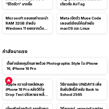
“ชีวิตชีวา” มากขึ้น
เดียวกับ AirTag
Microsoft แอบลบคำแนะนำ
Meta เปิดตัว Muse Code
RAM 32GB สำหรับ
เอเจนต์เขียนโค้ดสำหรับ
Windows 11 ออกจากเว็บตัว
macOS และ Linux
เอง
กำลังมาแรง
ตั้งค่ากล้องคุมโทนภาพด้วย Photographic Style ใน iPhone
16, iPhone 16 Pro
Apple กวาดล้างคลิปหลุด
วิธีการสมัคร UNiDAYS เพื่อ
iPhone 18 Pro หลังวิดีโอ
ยืนยันสิทธิ์สำหรับ Back to
Drop Test ปลิวหายจากสื่อ
School 2565
โซเชียล
เบื่อเครือข่ายเดิม? ลองย้ายมา
วิธีลบแอป, uninstall แอปบน