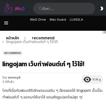
ค้นหา:
ส
ผิ
iMoD Drive
Max Guard
LUXESLA
เมนู
เรื่อง
คุณอยู่ที่นี่:
หน้าหลัก
recommend
lingojam เว็บทำฟอนต์เก๋ ๆ ไว้ใช้!
ล่าสุด
RECOMMEND
lingojam เว็บทำฟอนต์เก๋ ๆ ไว้ใช้!
โดย
tammytt
11.7k
ดู
3 ปีที่แล้ว
ใครที่เบื่อกับฟอนต์ตัวอักษรแบบเดิม ๆ ต้องลองใช้ lingojam เว็บนี้จะ
ทำฟอนต์เก๋ ๆ ออกมาให้เราใช้ แถมยังดูแปลกใหม่สุด ๆ!