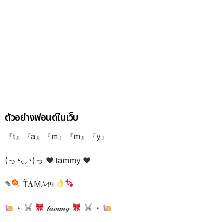
ตัวอย่างฟอนต์ในเว็บ
『t』『a』『m』『m』『y』
(っ◔◡◔)っ ♥ tammy ♥
✎
Ť𝐀Μ𝓜ч
⋆
𝓉𝒶𝓂𝓂𝓎
⋆