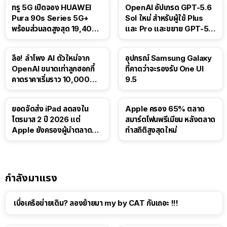
ทรู 5G เปิดจอง HUAWEI
OpenAI อัปเกรด GPT-5.6
Pura 90s Series 5G+
Sol ใหม่ สำหรับผู้ใช้ Plus
พร้อมส่วนลดสูงสุด 19,400
และ Pro และขยาย GPT-5.6
บาท
Luna ให้ผู้ใช้ฟรี
ลือ! ลำโพง AI ตัวใหม่จาก
อุปกรณ์ Samsung Galaxy
OpenAI ขนาดเท่าลูกฮอกกี้
ที่คาดว่าจะรองรับ One UI
คาดราคาเริ่มราว 10,000
9.5
บาท
ยอดจัดส่ง iPad ลดลงใน
Apple ครอง 65% ตลาด
ไตรมาส 2 ปี 2026 แต่
สมาร์ตโฟนพรีเมียม หลังตลาด
Apple ยังครองผู้นำตลาด
ทำสถิติสูงสุดใหม่
แท็บเล็ต
กำลังมาแรง
เบื่อเครือข่ายเดิม? ลองย้ายมา my by CAT กันเถอะ !!!