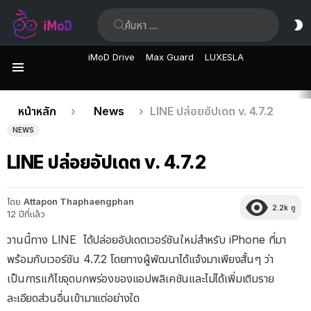
ค้นหา:
ส
ผิ
iMoD Drive
Max Guard
LUXESLA
เมนู
เรื่อง
คุณอยู่ที่นี่:
หน้าหลัก
News
LINE ปล่อยอัปเดต v. 4.7.2
ล่าสุด
NEWS
LINE ปล่อยอัปเดต v. 4.7.2
โดย
Attapon Thaphaengphan
2.2k
ดู
12 ปีที่แล้ว
วานนี้ทาง LINE ได้ปล่อยอัปเดตเวอร์ชันใหม่สำหรับ iPhone ที่มา
พร้อมกับเวอร์ชัน 4.7.2 โดยทางผู้พัฒนาได้แจ้งมาเพียงสั้นๆ ว่า
เป็นการแก้ไขจุดบกพร่องของแอปพลิเคชันและไม่ได้เพิ่มเติมราย
ละเอียดส่วนอื่นเข้ามาแต่อย่างใด