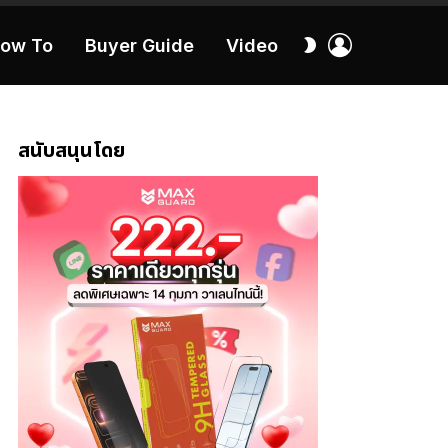
เข้า
สลับ
ow To
Buyer Guide
Video
สู่
ผิว
ระบบ
40:16
สนับสนุนโดย