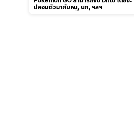
Pokémon GO สามารถจับ Ditto โดยจะ
ปลอมตัวมากับหนู, นก, ฯลฯ