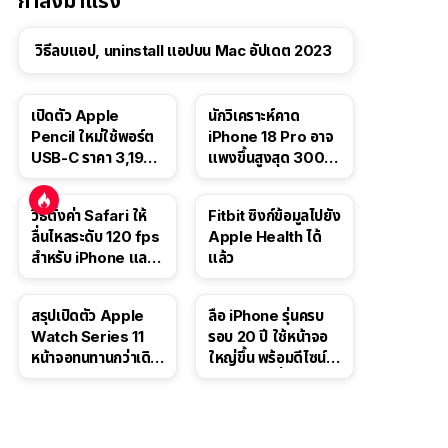
กำลังมาแรง
วิธีลบแอป, uninstall แอปบน Mac อัปเดต 2023
เปิดตัว Apple
นักวิเคราะห์คาด
Pencil ใหม่ใช้พอร์ต
iPhone 18 Pro อาจ
USB-C ราคา 3,190
แพงขึ้นสูงสุด 300
บาท ขาย พ.ย. 2023
ดอลลาร์ เริ่มต้นแตะ
นี้
1,399 ดอลลาร์
วิธีตั้งค่า Safari ให้
Fitbit ซิงก์ข้อมูลไปยัง
ลื่นไหลระดับ 120 fps
Apple Health ได้
สำหรับ iPhone และ
แล้ว
iPad
สรุปเปิดตัว Apple
ลือ iPhone รุ่นครบ
Watch Series 11
รอบ 20 ปี ใช้หน้าจอ
หน้าจอทนทานกว่าเดิม
ใหญ่ขึ้น พร้อมดีไซน์ไร้
2 เท่า เน้นฟีเจอร์
ขอบโค้งทั้งสี่ด้าน
สุขภาพ