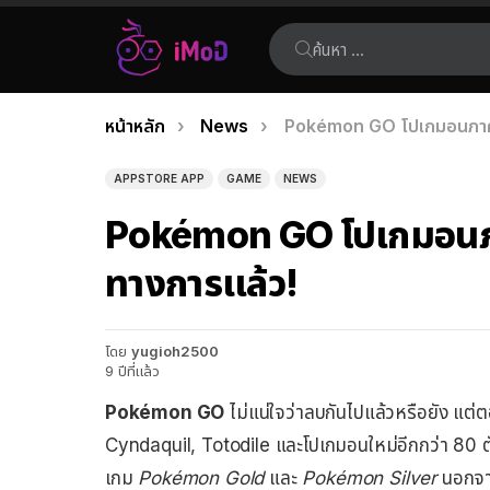
ค้นหา:
คุณอยู่ที่นี่:
หน้าหลัก
News
Pokémon GO โปเกมอนภาคให
เรื่อง
ล่าสุด
APPSTORE APP
GAME
NEWS
Pokémon GO โปเกมอนภา
ทางการแล้ว!
โดย
yugioh2500
9 ปีที่แล้ว
Pokémon GO
ไม่แน่ใจว่าลบกันไปแล้วหรือยัง แต่ต
Cyndaquil, Totodile และโปเกมอนใหม่อีกกว่า 80 ต
เกม
Pokémon Gold
และ
Pokémon Silver
นอกจากน