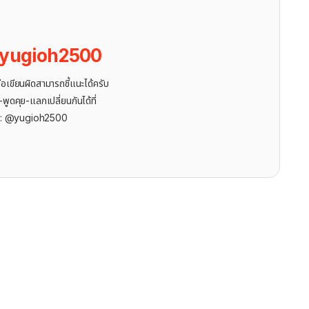
yugioh2500
ขียนผิดสามารถชี้แนะได้ครับ
ูดคุย-แลกเปลี่ยนกันได้ที่
r: @yugioh2500