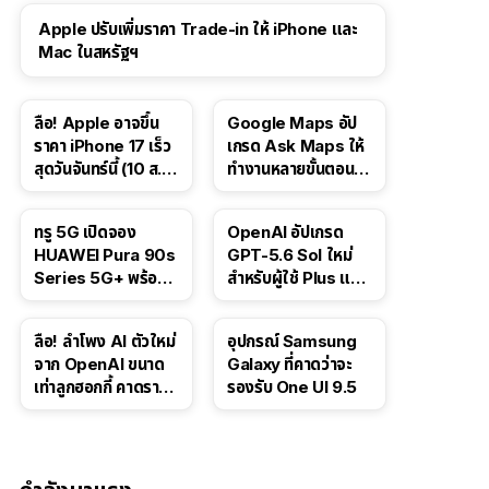
Apple ปรับเพิ่มราคา Trade-in ให้ iPhone และ
Mac ในสหรัฐฯ
ลือ! Apple อาจขึ้น
Google Maps อัป
ราคา iPhone 17 เร็ว
เกรด Ask Maps ให้
สุดวันจันทร์นี้ (10 ส.ค.
ทำงานหลายขั้นตอนได้
2026)
เช่น สั่งอาหาร,
ติดตามขนส่ง
ทรู 5G เปิดจอง
OpenAI อัปเกรด
สาธารณะ
HUAWEI Pura 90s
GPT-5.6 Sol ใหม่
Series 5G+ พร้อม
สำหรับผู้ใช้ Plus และ
ส่วนลดสูงสุด 19,400
Pro และขยาย GPT-
บาท
5.6 Luna ให้ผู้ใช้ฟรี
ลือ! ลำโพง AI ตัวใหม่
อุปกรณ์ Samsung
จาก OpenAI ขนาด
Galaxy ที่คาดว่าจะ
เท่าลูกฮอกกี้ คาดราคา
รองรับ One UI 9.5
เริ่มราว 10,000 บาท