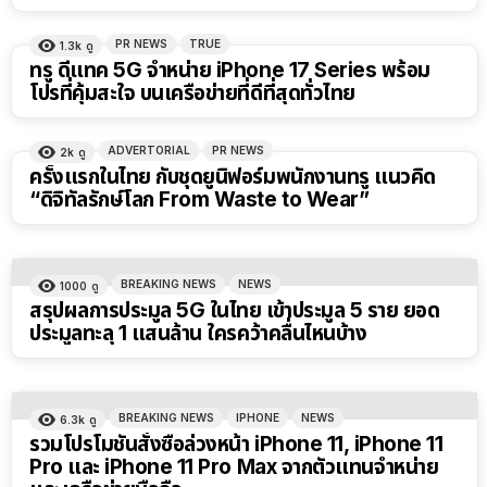
PR NEWS
TRUE
1.3k
ดู
ทรู ดีแทค 5G จำหน่าย iPhone 17 Series พร้อม
โปรที่คุ้มสะใจ บนเครือข่ายที่ดีที่สุดทั่วไทย
ADVERTORIAL
PR NEWS
2k
ดู
ครั้งแรกในไทย กับชุดยูนิฟอร์มพนักงานทรู แนวคิด
“ดิจิทัลรักษ์โลก From Waste to Wear”
BREAKING NEWS
NEWS
1000
ดู
สรุปผลการประมูล 5G ในไทย เข้าประมูล 5 ราย ยอด
ประมูลทะลุ 1 แสนล้าน ใครคว้าคลื่นไหนบ้าง
BREAKING NEWS
IPHONE
NEWS
6.3k
ดู
รวมโปรโมชันสั่งซื้อล่วงหน้า iPhone 11, iPhone 11
Pro และ iPhone 11 Pro Max จากตัวแทนจำหน่าย