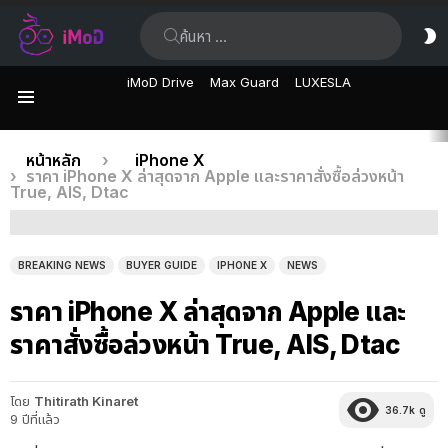
ค้นหา:
ส
ผิ
iMoD Drive
Max Guard
LUXESLA
เมนู
เรื่อง
คุณอยู่ที่นี่:
หน้าหลัก
iPhone X
ราคา iPhone X ล่าสุดจาก Apple และราคาสั่งซื้อล่วงหน้า
ล่าสุด
True, AIS, Dtac
BREAKING NEWS
BUYER GUIDE
IPHONE X
NEWS
ราคา iPhone X ล่าสุดจาก Apple และ
ราคาสั่งซื้อล่วงหน้า True, AIS, Dtac
โดย
Thitirath Kinaret
36.7k
ดู
9 ปีที่แล้ว