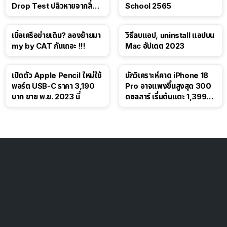
Drop Test ปลิวหายจากสื่อ
School 2565
โซเชียล
เบื่อเครือข่ายเดิม? ลองย้ายมา
วิธีลบแอป, uninstall แอปบน
my by CAT กันเถอะ !!!
Mac อัปเดต 2023
เปิดตัว Apple Pencil ใหม่ใช้
นักวิเคราะห์คาด iPhone 18
พอร์ต USB-C ราคา 3,190
Pro อาจแพงขึ้นสูงสุด 300
บาท ขาย พ.ย. 2023 นี้
ดอลลาร์ เริ่มต้นแตะ 1,399
ดอลลาร์