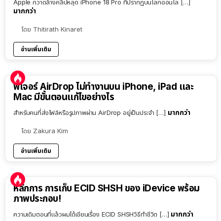
Apple กวาดล้างคลิปหลุด iPhone 18 Pro ที่ปรากฏบนโลกออนไล […]
มากกว่า
โดย
Thitirath Kinaret
อ่านเพิ่มเติม
ฟีเจอร์ AirDrop ไม่ทำงานบน iPhone, iPad และ
Mac มีขั้นตอนแก้ไขอย่างไร
มากกว่า
สำหรับคนที่ส่งไฟล์หรือรูปภาพผ่าน AirDrop อยู่เป็นประจำ […]
โดย
Zakura Kim
อ่านเพิ่มเติม
หลักการ การเก็บ ECID SHSH ของ iDevice พร้อม
ภาพประกอบ!
มากกว่า
ความเดิมตอนที่แล้วผมได้เขียนเรื่อง ECID SHSHวิธีทำชีวิต […]