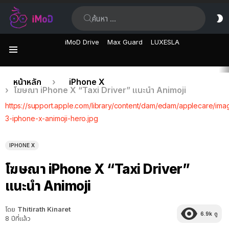
ค้นหา:
ส
ผิ
iMoD Drive
Max Guard
LUXESLA
เมนู
เรื่อง
คุณอยู่ที่นี่:
หน้าหลัก
iPhone X
โฆษณา iPhone X “Taxi Driver” แนะนำ Animoji
ล่าสุด
https://support.apple.com/library/content/dam/edam/applecare/ima
3-iphone-x-animoji-hero.jpg
IPHONE X
โฆษณา iPhone X “Taxi Driver”
แนะนำ Animoji
โดย
Thitirath Kinaret
6.9k
ดู
8 ปีที่แล้ว