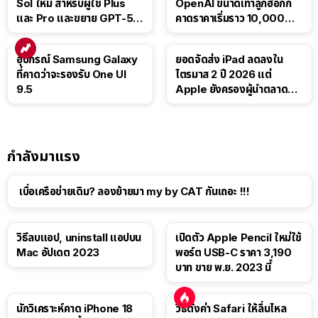
Sol ใหม่ สำหรับผู้ใช้ Plus
OpenAI ขนาดเท่าลูกฮอกกี้
และ Pro และขยาย GPT-5.6
คาดราคาเริ่มราว 10,000
Luna ให้ผู้ใช้ฟรี
บาท
อุปกรณ์ Samsung Galaxy
ยอดจัดส่ง iPad ลดลงใน
ที่คาดว่าจะรองรับ One UI
ไตรมาส 2 ปี 2026 แต่
9.5
Apple ยังครองผู้นำตลาด
แท็บเล็ต
กำลังมาแรง
เบื่อเครือข่ายเดิม? ลองย้ายมา my by CAT กันเถอะ !!!
วิธีลบแอป, uninstall แอปบน
เปิดตัว Apple Pencil ใหม่ใช้
Mac อัปเดต 2023
พอร์ต USB-C ราคา 3,190
บาท ขาย พ.ย. 2023 นี้
นักวิเคราะห์คาด iPhone 18
วิธีตั้งค่า Safari ให้ลื่นไหล