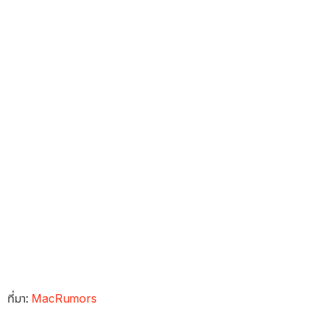
ที่มา:
MacRumors