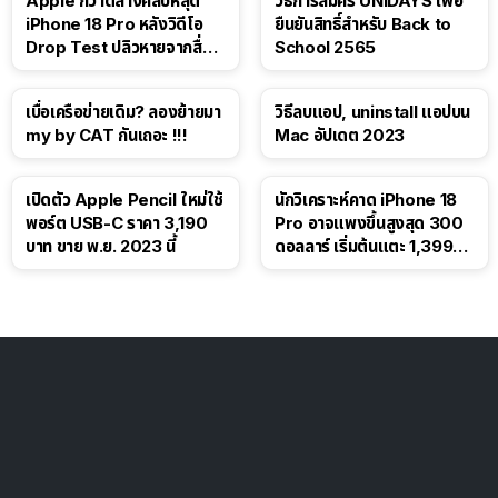
Apple กวาดล้างคลิปหลุด
วิธีการสมัคร UNiDAYS เพื่อ
iPhone 18 Pro หลังวิดีโอ
ยืนยันสิทธิ์สำหรับ Back to
Drop Test ปลิวหายจากสื่อ
School 2565
โซเชียล
เบื่อเครือข่ายเดิม? ลองย้ายมา
วิธีลบแอป, uninstall แอปบน
my by CAT กันเถอะ !!!
Mac อัปเดต 2023
เปิดตัว Apple Pencil ใหม่ใช้
นักวิเคราะห์คาด iPhone 18
พอร์ต USB-C ราคา 3,190
Pro อาจแพงขึ้นสูงสุด 300
บาท ขาย พ.ย. 2023 นี้
ดอลลาร์ เริ่มต้นแตะ 1,399
ดอลลาร์