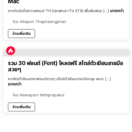
Mac
มากกว่า
หากท่านใดต้องการฟอนต์ TH Sarabun IT๙ (IT9) เพื่อพิมพ์แล […]
โดย
Attapon Thaphaengphan
อ่านเพิ่มเติม
รวม 30 ฟอนต์ (Font) โหลดฟรี สไตล์ตัวเขียนลายมือ
สวยๆ
หากใครกำลังมองหาฟอนต์สวยๆ สไตล์ตัวเขียนภาษาอังกฤษ เหมาะ […]
มากกว่า
โดย
Nawaporn Nithiprapakul
อ่านเพิ่มเติม