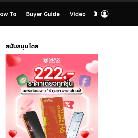
เข้า
สลับ
ow To
Buyer Guide
Video
สู่
ผิว
ระบบ
40:16
สนับสนุนโดย