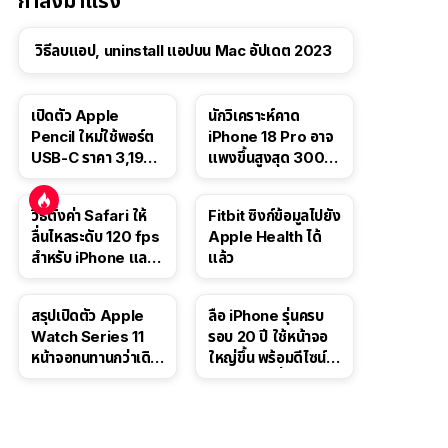
กำลังมาแรง
วิธีลบแอป, uninstall แอปบน Mac อัปเดต 2023
เปิดตัว Apple
นักวิเคราะห์คาด
Pencil ใหม่ใช้พอร์ต
iPhone 18 Pro อาจ
USB-C ราคา 3,190
แพงขึ้นสูงสุด 300
บาท ขาย พ.ย. 2023
ดอลลาร์ เริ่มต้นแตะ
นี้
1,399 ดอลลาร์
วิธีตั้งค่า Safari ให้
Fitbit ซิงก์ข้อมูลไปยัง
ลื่นไหลระดับ 120 fps
Apple Health ได้
สำหรับ iPhone และ
แล้ว
iPad
สรุปเปิดตัว Apple
ลือ iPhone รุ่นครบ
Watch Series 11
รอบ 20 ปี ใช้หน้าจอ
หน้าจอทนทานกว่าเดิม
ใหญ่ขึ้น พร้อมดีไซน์ไร้
2 เท่า เน้นฟีเจอร์
ขอบโค้งทั้งสี่ด้าน
สุขภาพ