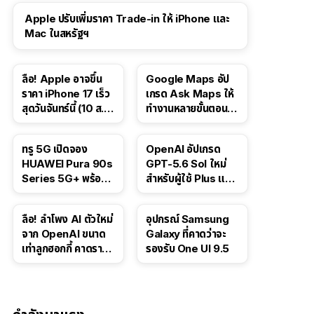
Apple ปรับเพิ่มราคา Trade-in ให้ iPhone และ
Mac ในสหรัฐฯ
ลือ! Apple อาจขึ้น
Google Maps อัป
ราคา iPhone 17 เร็ว
เกรด Ask Maps ให้
สุดวันจันทร์นี้ (10 ส.ค.
ทำงานหลายขั้นตอนได้
2026)
เช่น สั่งอาหาร,
ติดตามขนส่ง
ทรู 5G เปิดจอง
OpenAI อัปเกรด
สาธารณะ
HUAWEI Pura 90s
GPT-5.6 Sol ใหม่
Series 5G+ พร้อม
สำหรับผู้ใช้ Plus และ
ส่วนลดสูงสุด 19,400
Pro และขยาย GPT-
บาท
5.6 Luna ให้ผู้ใช้ฟรี
ลือ! ลำโพง AI ตัวใหม่
อุปกรณ์ Samsung
จาก OpenAI ขนาด
Galaxy ที่คาดว่าจะ
เท่าลูกฮอกกี้ คาดราคา
รองรับ One UI 9.5
เริ่มราว 10,000 บาท