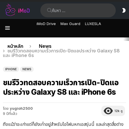
ค้นหา:
ส
ผิ
iMoD Drive
Max Guard
LUXESLA
เมนู
เรื่อง
คุณอยู่ที่นี่:
หน้าหลัก
News
ชมรีวิวทดสอบความเร็วการเปิด-ปิดแอประหว่าง Galaxy S8
ล่าสุด
และ iPhone 6s
IPHONE
NEWS
ชมรีวิวทดสอบความเร็วการเปิด-ปิดแอ
ประหว่าง Galaxy S8 และ iPhone 6s
โดย
yugioh2500
12k
ดู
9 ปีที่แล้ว
ถึงแม้ว่าจะเก่าแต่ก็ยังเก๋าอยู่สำหรับไอโฟนหกเอสรุ่นนี้ และล่าสุดสื่อต่าง