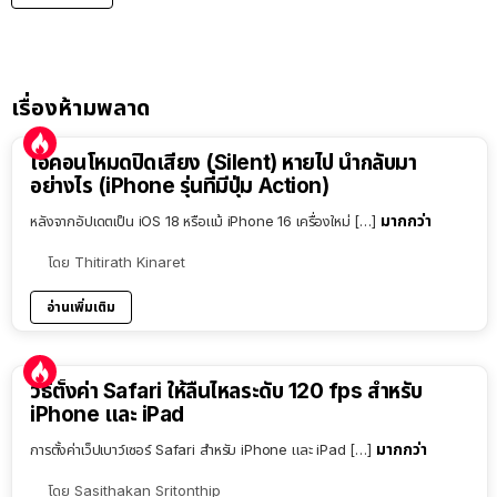
เรื่องห้ามพลาด
ไอคอนโหมดปิดเสียง (Silent) หายไป นำกลับมา
อย่างไร (iPhone รุ่นที่มีปุ่ม Action)
มากกว่า
หลังจากอัปเดตเป็น iOS 18 หรือแม้ iPhone 16 เครื่องใหม่ […]
โดย
Thitirath Kinaret
อ่านเพิ่มเติม
วิธีตั้งค่า Safari ให้ลื่นไหลระดับ 120 fps สำหรับ
iPhone และ iPad
มากกว่า
การตั้งค่าเว็ปเบาว์เซอร์ Safari สำหรับ iPhone และ iPad […]
โดย
Sasithakan Sritonthip