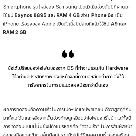
Smartphone รุ่นใหม่ของ Samsung เปิดตัวเมื่อช่วงต้นปีที่ผ่านมา
ใช้ชิป
Exynos 8895 และ RAM 4 GB
ส่วน
iPhone 6s
เป็น
iPhone เรือธงของ Apple เปิดตัวเมื่อปีปลายที่แล้วใช้ชิป
A9 และ
RAM 2 GB
ข้อได้เปรียบของไอโฟนของจาก OS ที่ทำงานร่วมกับ Hardware
ได้อย่างมีประสิทธิภาพ ยังมีหน้าจอที่ความละเอียดต่ำกว่า จึงใช้
ทรัพยากรในการประมวลผลน้อยกว่านั่นเอง
ผลการทดสอบคือความเร็วในการเปิด-ปิดแอปพลิเคชัน ถือว่าสูสีคู่คี่กัน
มาตั้งแต่ต้นและหลังจากนั้นช่วงท้ายดูเหมือนว่าไอโฟนจะเริ่มนำ แต่ทั้งนี้
การทดสอบแบบนี้นั้นยังมีตัวแปรหลักคือ “ความเร็ว” ในการสัมผัสหน้า
จอของมือแต่ละข้าง (เล็กน้อย) รวมถึงไม่ได้วัดผลความเร็วของเครื่อง