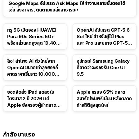
Google Maps อัปเกรด Ask Maps ให้ทำงานหลายขั้นตอนได้
เช่น สั่งอาหาร, ติดตามขนส่งสาธารณะ
ทรู 5G เปิดจอง HUAWEI
OpenAI อัปเกรด GPT-5.6
Pura 90s Series 5G+
Sol ใหม่ สำหรับผู้ใช้ Plus
พร้อมส่วนลดสูงสุด 19,400
และ Pro และขยาย GPT-5.6
บาท
Luna ให้ผู้ใช้ฟรี
ลือ! ลำโพง AI ตัวใหม่จาก
อุปกรณ์ Samsung Galaxy
OpenAI ขนาดเท่าลูกฮอกกี้
ที่คาดว่าจะรองรับ One UI
คาดราคาเริ่มราว 10,000
9.5
บาท
ยอดจัดส่ง iPad ลดลงใน
Apple ครอง 65% ตลาด
ไตรมาส 2 ปี 2026 แต่
สมาร์ตโฟนพรีเมียม หลังตลาด
Apple ยังครองผู้นำตลาด
ทำสถิติสูงสุดใหม่
แท็บเล็ต
กำลังมาแรง