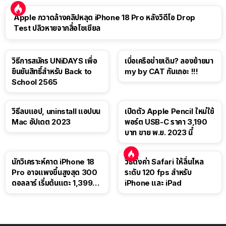
Apple กวาดล้างคลิปหลุด iPhone 18 Pro หลังวิดีโอ Drop
Test ปลิวหายจากสื่อโซเชียล
วิธีการสมัคร UNiDAYS เพื่อ
เบื่อเครือข่ายเดิม? ลองย้ายมา
ยืนยันสิทธิ์สำหรับ Back to
my by CAT กันเถอะ !!!
School 2565
วิธีลบแอป, uninstall แอปบน
เปิดตัว Apple Pencil ใหม่ใช้
Mac อัปเดต 2023
พอร์ต USB-C ราคา 3,190
บาท ขาย พ.ย. 2023 นี้
นักวิเคราะห์คาด iPhone 18
วิธีตั้งค่า Safari ให้ลื่นไหล
Pro อาจแพงขึ้นสูงสุด 300
ระดับ 120 fps สำหรับ
ดอลลาร์ เริ่มต้นแตะ 1,399
iPhone และ iPad
ดอลลาร์