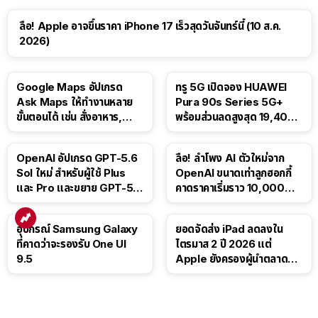
ลือ! Apple อาจขึ้นราคา iPhone 17 เร็วสุดวันจันทร์นี้ (10 ส.ค.
2026)
Google Maps อัปเกรด
ทรู 5G เปิดจอง HUAWEI
Ask Maps ให้ทำงานหลาย
Pura 90s Series 5G+
ขั้นตอนได้ เช่น สั่งอาหาร,
พร้อมส่วนลดสูงสุด 19,400
ติดตามขนส่งสาธารณะ
บาท
OpenAI อัปเกรด GPT-5.6
ลือ! ลำโพง AI ตัวใหม่จาก
Sol ใหม่ สำหรับผู้ใช้ Plus
OpenAI ขนาดเท่าลูกฮอกกี้
และ Pro และขยาย GPT-5.6
คาดราคาเริ่มราว 10,000
Luna ให้ผู้ใช้ฟรี
บาท
อุปกรณ์ Samsung Galaxy
ยอดจัดส่ง iPad ลดลงใน
ที่คาดว่าจะรองรับ One UI
ไตรมาส 2 ปี 2026 แต่
9.5
Apple ยังครองผู้นำตลาด
แท็บเล็ต