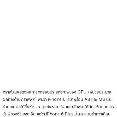
กราฟบนแสดงผลการทดสอบประสิทธิภาพของ GPU (หน่วยประมวล
ผลทางด้านกราฟฟิก) พบว่า iPhone 6 ที่มาพร้อม A8 และ M8 นั้น
ทำคะแนนได้ดีทิ้งห่างจากคู่แข่งหลายรุ่น แต่กลับพ่ายให้กับ iPhone 5s
รุ่นพี่ของตัวเองซะงั้น แต่ว่า iPhone 6 Plus นั้นคะแนนต่ำกว่าเกือบ