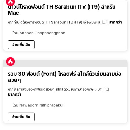
ดาวน์โหลดฟอนต์ TH Sarabun IT๙ (IT9) สำหรับ
Mac
มากกว่า
หากท่านใดต้องการฟอนต์ TH Sarabun IT๙ (IT9) เพื่อพิมพ์แล […]
โดย
Attapon Thaphaengphan
อ่านเพิ่มเติม
รวม 30 ฟอนต์ (Font) โหลดฟรี สไตล์ตัวเขียนลายมือ
สวยๆ
หากใครกำลังมองหาฟอนต์สวยๆ สไตล์ตัวเขียนภาษาอังกฤษ เหมาะ […]
มากกว่า
โดย
Nawaporn Nithiprapakul
อ่านเพิ่มเติม