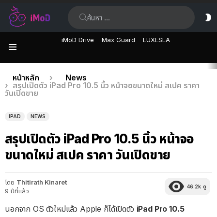
ค้นหา:
ส
ผิ
iMoD Drive
Max Guard
LUXESLA
เมนู
เรื่อง
คุณอยู่ที่นี่:
หน้าหลัก
News
สรุปเปิดตัว iPad Pro 10.5 นิ้ว หน้าจอขนาดใหม่ สเปค ราคา
ล่าสุด
วันเปิดขาย
IPAD
NEWS
สรุปเปิดตัว iPad Pro 10.5 นิ้ว หน้าจอ
ขนาดใหม่ สเปค ราคา วันเปิดขาย
โดย
Thitirath Kinaret
46.2k
ดู
9 ปีที่แล้ว
นอกจาก OS ตัวใหม่แล้ว Apple ก็ได้เปิดตัว
iPad Pro 10.5