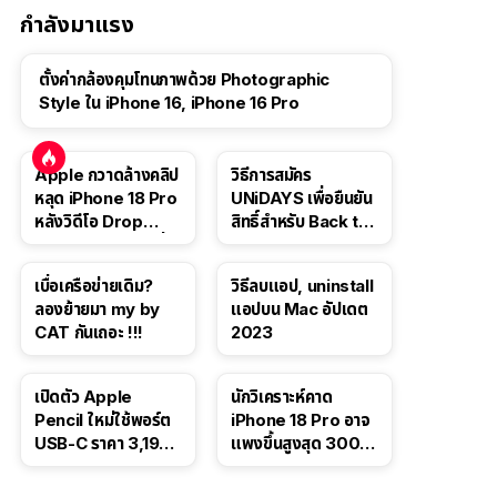
กำลังมาแรง
ตั้งค่ากล้องคุมโทนภาพด้วย Photographic
Style ใน iPhone 16, iPhone 16 Pro
Apple กวาดล้างคลิป
วิธีการสมัคร
หลุด iPhone 18 Pro
UNiDAYS เพื่อยืนยัน
หลังวิดีโอ Drop
สิทธิ์สำหรับ Back to
Test ปลิวหายจากสื่อ
School 2565
โซเชียล
เบื่อเครือข่ายเดิม?
วิธีลบแอป, uninstall
ลองย้ายมา my by
แอปบน Mac อัปเดต
CAT กันเถอะ !!!
2023
เปิดตัว Apple
นักวิเคราะห์คาด
Pencil ใหม่ใช้พอร์ต
iPhone 18 Pro อาจ
USB-C ราคา 3,190
แพงขึ้นสูงสุด 300
บาท ขาย พ.ย. 2023
ดอลลาร์ เริ่มต้นแตะ
นี้
1,399 ดอลลาร์