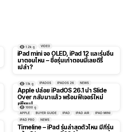
VIDEO
1.2k
ดู
8:14
iPad mini จอ OLED, iPad 12 และรุ่นอื่น
มาตอนไหน – ซื้อรุ่นเก่าตอนนี้เลยดีรึ
เปล่า?
IPADOS
IPADOS 26
NEWS
1.1k
ดู
Apple ปล่อย iPadOS 26.1 นำ Slide
Over กลับมาแล้ว พร้อมฟีเจอร์ใหม่
เพียบ!
1000
ดู
APPLE
BUYER GUIDE
IPAD
IPAD AIR
IPAD MINI
IPAD PRO
NEWS
Timeline – iPad รุ่นล่าสุดตัวไหน มีกี่รุ่น