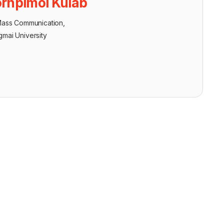
rnpimol Kulab
Mass Communication,
gmai University