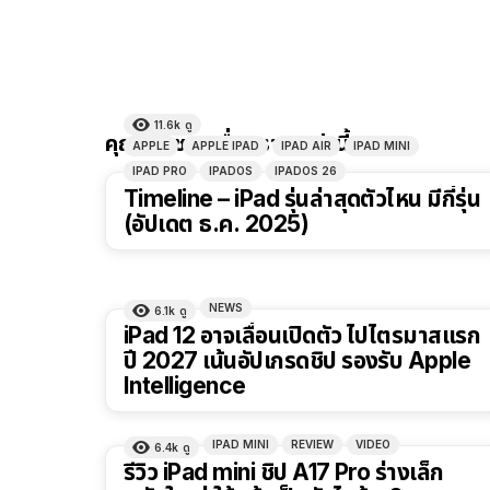
11.6k
ดู
คุณอาจชอบเรื่องราวเหล่านี้
APPLE
APPLE IPAD
IPAD AIR
IPAD MINI
IPAD PRO
IPADOS
IPADOS 26
Timeline – iPad รุ่นล่าสุดตัวไหน มีกี่รุ่น
(อัปเดต ธ.ค. 2025)
NEWS
6.1k
ดู
iPad 12 อาจเลื่อนเปิดตัว ไปไตรมาสแรก
ปี 2027 เน้นอัปเกรดชิป รองรับ Apple
Intelligence
IPAD MINI
REVIEW
VIDEO
6.4k
ดู
รีวิว iPad mini ชิป A17 Pro ร่างเล็ก