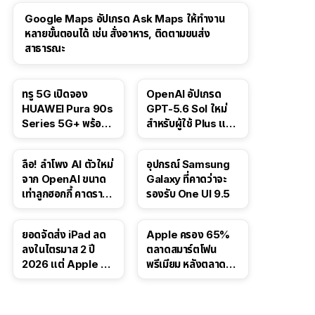
Google Maps อัปเกรด Ask Maps ให้ทำงาน
หลายขั้นตอนได้ เช่น สั่งอาหาร, ติดตามขนส่ง
สาธารณะ
ทรู 5G เปิดจอง
OpenAI อัปเกรด
HUAWEI Pura 90s
GPT-5.6 Sol ใหม่
Series 5G+ พร้อม
สำหรับผู้ใช้ Plus และ
ส่วนลดสูงสุด 19,400
Pro และขยาย GPT-
บาท
5.6 Luna ให้ผู้ใช้ฟรี
ลือ! ลำโพง AI ตัวใหม่
อุปกรณ์ Samsung
จาก OpenAI ขนาด
Galaxy ที่คาดว่าจะ
เท่าลูกฮอกกี้ คาดราคา
รองรับ One UI 9.5
เริ่มราว 10,000 บาท
ยอดจัดส่ง iPad ลด
Apple ครอง 65%
ลงในไตรมาส 2 ปี
ตลาดสมาร์ตโฟน
2026 แต่ Apple ยัง
พรีเมียม หลังตลาดทำ
ครองผู้นำตลาด
สถิติสูงสุดใหม่
แท็บเล็ต