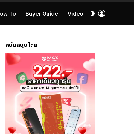
เข้า
สลับ
ow To
Buyer Guide
Video
สู่
ผิว
ระบบ
40:16
สนับสนุนโดย