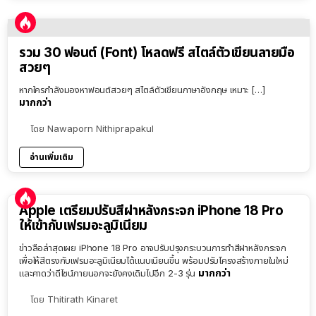
รวม 30 ฟอนต์ (Font) โหลดฟรี สไตล์ตัวเขียนลายมือ
สวยๆ
หากใครกำลังมองหาฟอนต์สวยๆ สไตล์ตัวเขียนภาษาอังกฤษ เหมาะ […]
มากกว่า
โดย
Nawaporn Nithiprapakul
อ่านเพิ่มเติม
Apple เตรียมปรับสีฝาหลังกระจก iPhone 18 Pro
ให้เข้ากับเฟรมอะลูมิเนียม
ข่าวลือล่าสุดเผย iPhone 18 Pro อาจปรับปรุงกระบวนการทำสีฝาหลังกระจก
เพื่อให้สีตรงกับเฟรมอะลูมิเนียมได้แนบเนียนขึ้น พร้อมปรับโครงสร้างภายในใหม่
มากกว่า
และคาดว่าดีไซน์ภายนอกจะยังคงเดิมไปอีก 2-3 รุ่น
โดย
Thitirath Kinaret