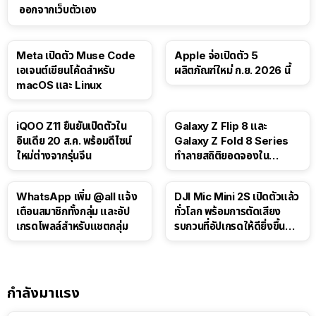
ออกจากเว็บตัวเอง
Meta เปิดตัว Muse Code
Apple จ่อเปิดตัว 5
เอเจนต์เขียนโค้ดสำหรับ
ผลิตภัณฑ์ใหม่ ก.ย. 2026 นี้
macOS และ Linux
iQOO Z11 ยืนยันเปิดตัวใน
Galaxy Z Flip 8 และ
อินเดีย 20 ส.ค. พร้อมดีไซน์
Galaxy Z Fold 8 Series
ใหม่ต่างจากรุ่นจีน
ทำลายสถิติยอดจองใน
เกาหลีใต้
WhatsApp เพิ่ม @all แจ้ง
DJI Mic Mini 2S เปิดตัวแล้ว
เตือนสมาชิกทั้งกลุ่ม และอัป
ทั่วโลก พร้อมการตัดเสียง
เกรดโพลล์สำหรับแชตกลุ่ม
รบกวนที่อัปเกรดให้ดียิ่งขึ้น
ด้วย AI
กำลังมาแรง