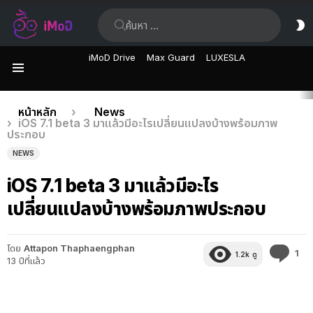
ค้นหา:
ส
ผิ
iMoD Drive
Max Guard
LUXESLA
เมนู
เรื่อง
คุณอยู่ที่นี่:
หน้าหลัก
News
iOS 7.1 beta 3 มาแล้วมีอะไรเปลี่ยนแปลงบ้างพร้อมภาพ
ล่าสุด
ประกอบ
NEWS
iOS 7.1 beta 3 มาแล้วมีอะไร
เปลี่ยนแปลงบ้างพร้อมภาพประกอบ
โดย
Attapon Thaphaengphan
คว
1
1.2k
ดู
13 ปีที่แล้ว
คิด
เห็