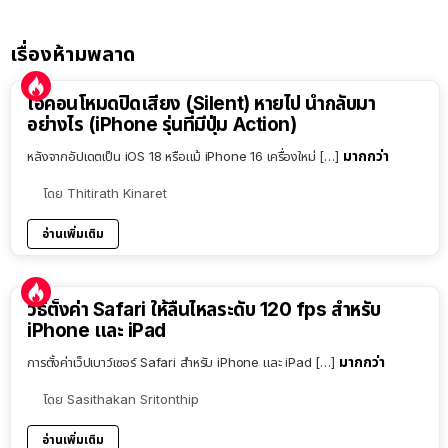
เรื่องห้ามพลาด
ไอคอนโหมดปิดเสียง (Silent) หายไป นำกลับมา
อย่างไร (iPhone รุ่นที่มีปุ่ม Action)
มากกว่า
หลังจากอัปเดตเป็น iOS 18 หรือแม้ iPhone 16 เครื่องใหม่ […]
โดย
Thitirath Kinaret
อ่านเพิ่มเติม
วิธีตั้งค่า Safari ให้ลื่นไหลระดับ 120 fps สำหรับ
iPhone และ iPad
มากกว่า
การตั้งค่าเว็ปเบาว์เซอร์ Safari สำหรับ iPhone และ iPad […]
โดย
Sasithakan Sritonthip
อ่านเพิ่มเติม